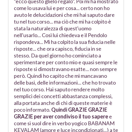
"ecco questo glielo regalo". Poi mi ha mostrato
come lo usava lui e per cosa... certo non ho
avuto le delucidazioni che mi hai saputo dare
tu nel tuo corso... ma ciò che mi ha colpito è
stata la naturalezza di quest'uomo
nell'usarlo... Così lui chiedeva e il Pendolo
rispondeva... Mi ha colpito la sua fiducia nelle
risposte... che ora capisco, fiducia in se
stesso. Da quel giorno ho cominciato a
sperimentare per conto mio e quasi sempre le
risposte si dimostravano esatte... non sempre
però. Quindi ho capito che mi mancavano
delle basi, delle informazioni... che ho trovato
nel tuo corso. Hai saputo rendere molto
semplici dei concetti abbastanza complessi,
alla portata anche di chi di queste materie è
poco informato.
Quindi GRAZIE GRAZIE
GRAZIE per aver condiviso il tuo sapere
e
come si suol dire in verbo yogico BABANAM
KEVALAM (amore e luce incondizionati...) a te