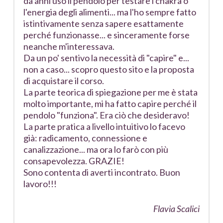
da anni uso il pendolo per testare i chakra o
l'energia degli alimenti... ma l'ho sempre fatto
istintivamente senza sapere esattamente
perché funzionasse... e sinceramente forse
neanche m'interessava.
Da un po' sentivo la necessità di "capire" e...
non a caso... scopro questo sito e la proposta
di acquistare il corso.
La parte teorica di spiegazione per me è stata
molto importante, mi ha fatto capire perché il
pendolo "funziona". Era ciò che desideravo!
La parte pratica a livello intuitivo lo facevo
già: radicamento, connessione e
canalizzazione... ma ora lo farò con più
consapevolezza. GRAZIE!
Sono contenta di averti incontrato. Buon
lavoro!!!
Flavia Scalici