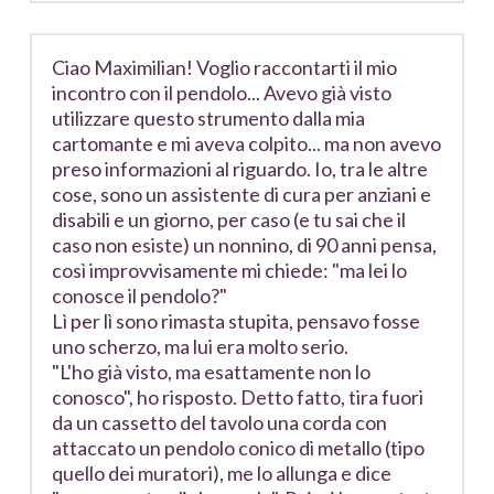
Ciao Maximilian! Voglio raccontarti il mio
incontro con il pendolo... Avevo già visto
utilizzare questo strumento dalla mia
cartomante e mi aveva colpito... ma non avevo
preso informazioni al riguardo. Io, tra le altre
cose, sono un assistente di cura per anziani e
disabili e un giorno, per caso (e tu sai che il
caso non esiste) un nonnino, di 90 anni pensa,
così improvvisamente mi chiede: "ma lei lo
conosce il pendolo?"
Lì per lì sono rimasta stupita, pensavo fosse
uno scherzo, ma lui era molto serio.
"L'ho già visto, ma esattamente non lo
conosco", ho risposto. Detto fatto, tira fuori
da un cassetto del tavolo una corda con
attaccato un pendolo conico di metallo (tipo
quello dei muratori), me lo allunga e dice