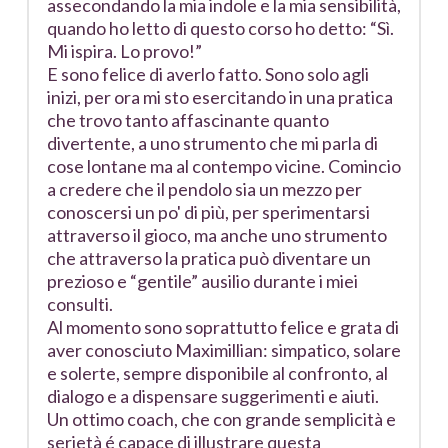
assecondando la mia indole e la mia sensibilità,
quando ho letto di questo corso ho detto: “Sì.
Mi ispira. Lo provo!”
E sono felice di averlo fatto. Sono solo agli
inizi, per ora mi sto esercitando in una pratica
che trovo tanto affascinante quanto
divertente, a uno strumento che mi parla di
cose lontane ma al contempo vicine. Comincio
a credere che il pendolo sia un mezzo per
conoscersi un po' di più, per sperimentarsi
attraverso il gioco, ma anche uno strumento
che attraverso la pratica può diventare un
prezioso e “gentile” ausilio durante i miei
consulti.
Al momento sono soprattutto felice e grata di
aver conosciuto Maximillian: simpatico, solare
e solerte, sempre disponibile al confronto, al
dialogo e a dispensare suggerimenti e aiuti.
Un ottimo coach, che con grande semplicità e
serietà é capace di illustrare questa