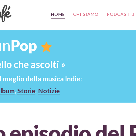
HOME
CHI SIAMO
PODCAST
un
Pop
llo che ascolti
»
l meglio della musica Indie:
lbum
,
Storie
,
Notizie
o episodio del