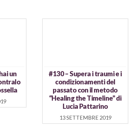
hai un
#130 – Supera i traumi e i
ontralo
condizionamenti del
ssella
passato con il metodo
“Healing the Timeline” di
019
Lucia Pattarino
13 SETTEMBRE 2019