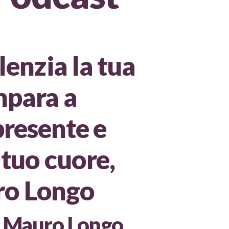
lenzia la tua
mpara a
 presente e
l tuo cuore,
ro Longo
 a Mauro Longo