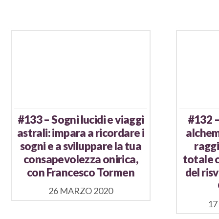
#133 – Sogni lucidi e viaggi
#132 –
astrali: impara a ricordare i
alchemi
sogni e a sviluppare la tua
raggi
consapevolezza onirica,
totale 
con Francesco Tormen
del ris
26 MARZO 2020
17