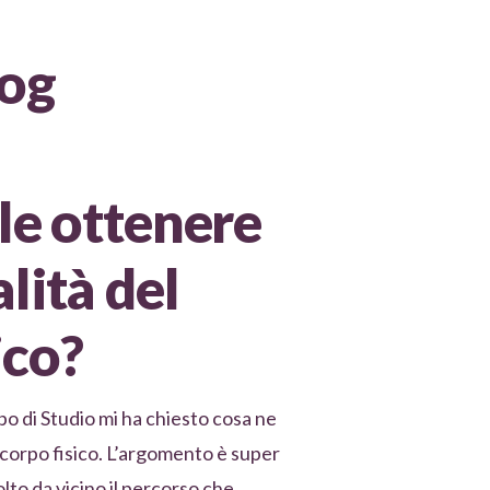
log
ile ottenere
lità del
ico?
o di Studio mi ha chiesto cosa ne
 corpo fisico. L’argomento è super
lto da vicino il percorso che