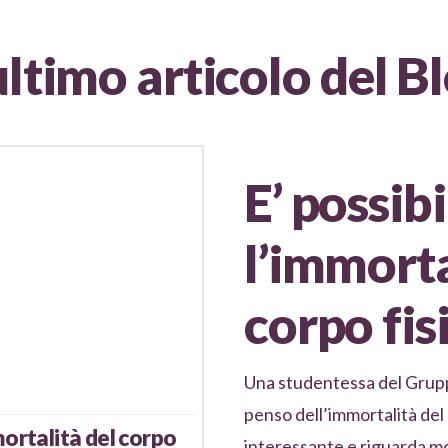
ultimo articolo del B
E’ possib
l’immorta
corpo fis
Una studentessa del Grupp
penso dell’immortalità del
mortalità del corpo
interessante e riguarda mo