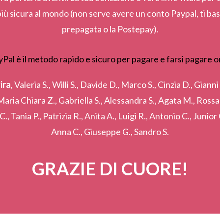
iù sicura al mondo (non serve avere un conto Paypal, ti basta
prepagata o la Postepay).
ira
, Valeria S., Willi S., Davide D., Marco S., Cinzia D., Giann
 Maria Chiara Z., Gabriella S., Alessandra S., Agata M., Rossan
 C., Tania P., Patrizia R., Anita A., Luigi R., Antonio C., Juni
Anna C., Giuseppe G., Sandro S.
GRAZIE DI CUORE!