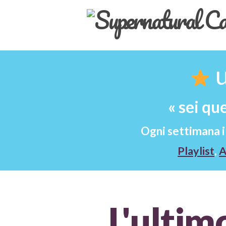
«
sei que
Ogni settimana i
Playlist
,
A
L'ultim