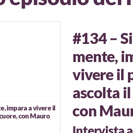
#134 – Si
mente, i
vivere il
ascolta i
con Mau
e, impara a vivere il
o cuore, con Mauro
Intervista