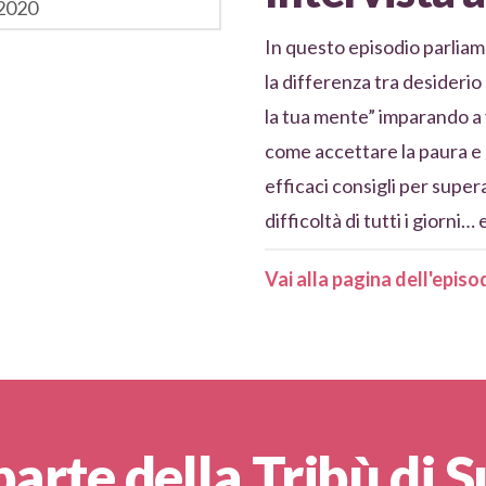
2020
In questo episodio parliam
la differenza tra desideri
la tua mente” imparando a
come accettare la paura e a
efficaci consigli per super
difficoltà di tutti i giorni… 
Vai alla pagina dell'episo
 parte della Tribù di 