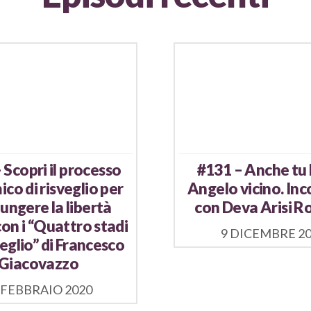
 Scopri il processo
#131 – Anche tu 
co di risveglio per
Angelo vicino. Inc
ungere la libertà
con Deva Arisi Ro
con i “Quattro stadi
9 DICEMBRE 2
veglio” di Francesco
Giacovazzo
 FEBBRAIO 2020