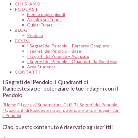
CHI SIAMO
PODCAST
Elenco degli episodi
Ascolta su iTunes
Guida iTunes
BLOG
Pendolo
CORSI
I Segreti del Pendolo – Percorso Completo
I segreti del Pendolo – Base
I segreti del Pendolo – Avanzato
I Segreti del Pendolo – Quadranti Radioestesia
Area Studente
CONTATTI
I Segreti del Pendolo: I Quadranti di
Radioestesia per potenziare le tue indagini con il
Pendolo
Home
I corsi di Supernatural Café
I Segreti del Pendolo:
I Quadranti di Radioestesia per potenziare le tue indagini con
il Pendolo
Ciao, questo contenuto è riservato agli iscritti!