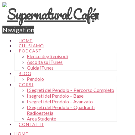
Navigation
HOME
CHI SIAMO
PODCAST
Elenco degli episodi
Ascolta su iTunes
Guida iTunes
BLOG
Pendolo
CORSI
I Segreti del Pendolo – Percorso Completo
I segreti del Pendolo – Base
I segreti del Pendolo – Avanzato
I Segreti del Pendolo – Quadranti
Radioestesia
Area Studente
CONTATTI
HOME