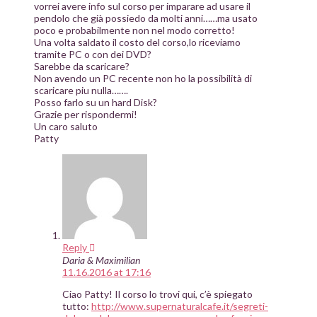
vorrei avere info sul corso per imparare ad usare il
pendolo che già possiedo da molti anni……ma usato
poco e probabilmente non nel modo corretto!
Una volta saldato il costo del corso,lo riceviamo
tramite PC o con dei DVD?
Sarebbe da scaricare?
Non avendo un PC recente non ho la possibilità di
scaricare piu nulla…….
Posso farlo su un hard Disk?
Grazie per rispondermi!
Un caro saluto
Patty
Reply
Daria & Maximilian
11.16.2016 at 17:16
Ciao Patty! Il corso lo trovi qui, c’è spiegato
tutto:
http://www.supernaturalcafe.it/segreti-