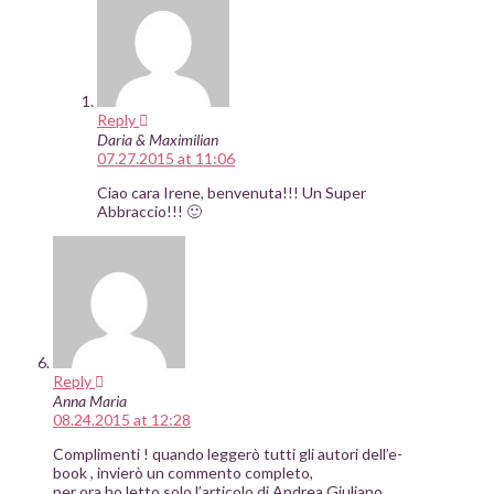
Reply
Daria & Maximilian
07.27.2015 at 11:06
Ciao cara Irene, benvenuta!!! Un Super
Abbraccio!!! 🙂
Reply
Anna Maria
08.24.2015 at 12:28
Complimenti ! quando leggerò tutti gli autori dell’e-
book , invierò un commento completo,
per ora ho letto solo l’articolo di Andrea Giuliano