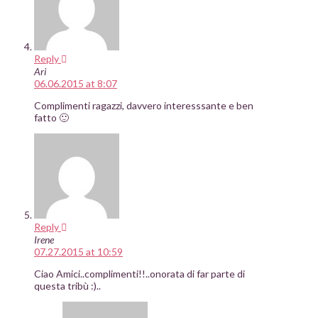
Reply
Ari
06.06.2015 at 8:07
Complimenti ragazzi, davvero interesssante e ben
fatto 🙂
Reply
Irene
07.27.2015 at 10:59
Ciao Amici..complimenti!!..onorata di far parte di
questa tribù :)..