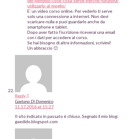
del-pendolo-cose-cosa-serve-perche-funziona-
utilizzarlo-al-meglio/
E’ un video corso online. Per vederlo ti serve
solo una connessione a internet. Non devi
scaricare nulla e puoi guardarlo anche da
smartphone e tablet.
Dopo aver fatto l’iscrizione riceverai una email
con i dati per accedere al corso.
Se hai bisogno di altre informazioni, scrivimi!
Un abbraccio 🙂
Reply
Gaetano Di Domenico
11.17.2016 at 15:27
Il sito indicato in passato è chiuso. Segnalo il mio blog:
gaedido.blogspot.com