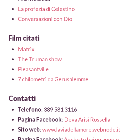
La profezia di Celestino
Conversazioni con Dio
Film citati
Matrix
The Truman show
Pleasantville
7 chilometri da Gerusalemme
Contatti
Telefono
: 389 581 3116
Pagina Facebook
:
Deva Arisi Rossella
Sito web
:
www.laviadellamore.webnode.it
Pagina Facebook:
Anche tu hai un angelo