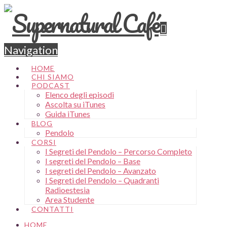
Navigation
HOME
CHI SIAMO
PODCAST
Elenco degli episodi
Ascolta su iTunes
Guida iTunes
BLOG
Pendolo
CORSI
I Segreti del Pendolo – Percorso Completo
I segreti del Pendolo – Base
I segreti del Pendolo – Avanzato
I Segreti del Pendolo – Quadranti
Radioestesia
Area Studente
CONTATTI
HOME