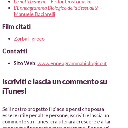
Le notti bianche
– Fedor Dostoevskij
L’Enneagramma Biologico della Sessualità
–
Manuele Baciarelli
Film citati
Zorba il greco
Contatti
Sito Web
:
www.enneagrammabiologico.it
Iscriviti e lascia un commento su
iTunes!
Se il nostro progetto ti piace e pensi che possa
essere utile per altre persone, iscriviti e lascia un
commento su iTunes, ci aiuterai a crescere e a far
conoscere il podcast a nuove persone. Se non sai