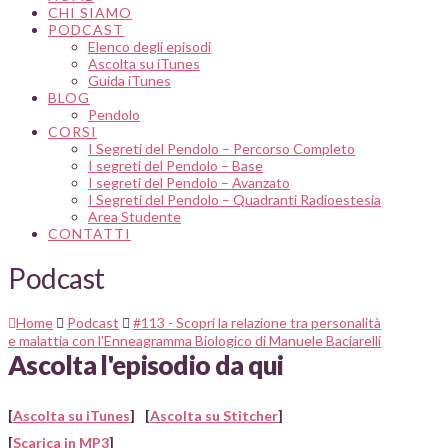
CHI SIAMO
PODCAST
Elenco degli episodi
Ascolta su iTunes
Guida iTunes
BLOG
Pendolo
CORSI
I Segreti del Pendolo – Percorso Completo
I segreti del Pendolo – Base
I segreti del Pendolo – Avanzato
I Segreti del Pendolo – Quadranti Radioestesia
Area Studente
CONTATTI
Podcast
Home
Podcast
#113 - Scopri la relazione tra personalità
e malattia con l'Enneagramma Biologico di Manuele Baciarelli
Ascolta l'episodio da qui
[
Ascolta su iTunes
]
[
Ascolta su Stitcher
]
[
Scarica in MP3
]