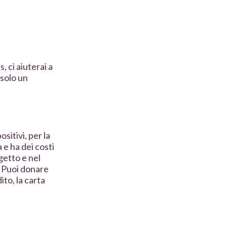
, ci aiuterai a
 solo un
itivi, per la
 e ha dei costi
getto e nel
. Puoi donare
ito, la carta