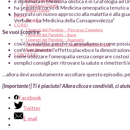
Elenco degli episodi
è diplomata in Medicina olistica e in Grafologia ad U
Ascolta su iTunes
ha seguito il corso di Medicina omeopatica tenuto 
Guida iTunes
ha creato un nuovo approccio alla malattia e alla guar
BLOG
Verbale – La Medicina della Consapevolezza”
Pendolo
CORSI
I Segreti del Pendolo – Percorso Completo
Se vuoi scoprire:
I segreti del Pendolo – Base
I segreti del Pendolo – Avanzato
cos’è la malattia, perché ci ammaliamo e come possi
I Segreti del Pendolo – Quadranti Radioestesia
cos’è veramente l’effetto placebo e la dimostrazione
Area Studente
CONTATTI
come utilizzare l’omeopatia senza comprare costosi r
semplici consigli per ritrovare la salute e rimetterti
…allora devi assolutamente ascoltare questo episodio, per
[Importante!] Ti è piaciuto? Allora clicca e condividi, ci aiut
Facebook
Twitter
E-mail