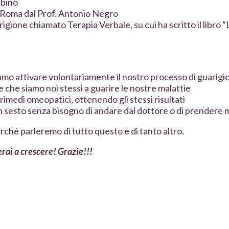
rbino
a Roma dal Prof. Antonio Negro
igione chiamato Terapia Verbale, su cui ha scritto il libro 
amo attivare volontariamente il nostro processo di guarigi
 che siamo noi stessi a guarire le nostre malattie
imedi omeopatici, ottenendo gli stessi risultati
 in sesto senza bisogno di andare dal dottore o di prendere 
ché parleremo di tutto questo e di tanto altro.
erai a crescere! Grazie!!!