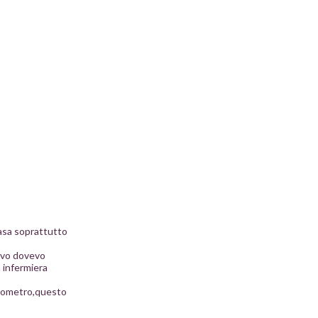
basa soprattutto
ievo dovevo
 infermiera
rmometro,questo