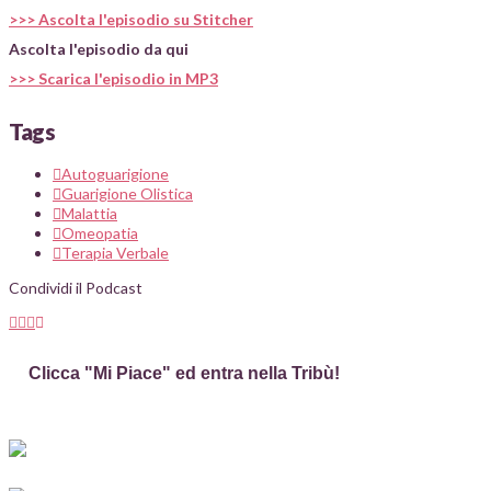
>>> Ascolta l'episodio su Stitcher
Ascolta l'episodio da qui
>>> Scarica l'episodio in MP3
Tags
Autoguarigione
Guarigione Olistica
Malattia
Omeopatia
Terapia Verbale
Condividi il Podcast
Clicca "Mi Piace" ed entra nella Tribù!