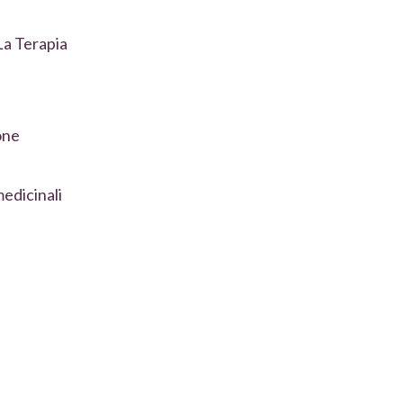
“La Terapia
one
medicinali