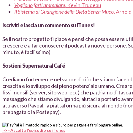
Vogliono farti ammalare
, Kevin Trudeau
Il Sistema di Guarigione della Dieta Senza Muco
, Arnold
Iscriviti e lascia un commento su iTunes!
Se il nostro progetto ti piace e pensi che possa essere util
crescere e a far conoscere il podcast a nuove persone. S
minuto, è facilissimo)
Sostieni Supernatural Café
Crediamo fortemente nel valore di ciò che stiamo facendo 
crescita e lo sviluppo del pieno potenziale umano. Creare
fissi mensili (server, sito web, ecc) che paghiamo di tasca
messaggio che stiamo divulgando, aiutaci a portarlo avant
attraverso Paypal, la piattaforma più sicura al mondo (non 
prepagata o la Postepay).
>>> Ascolta l'episodio su iTunes