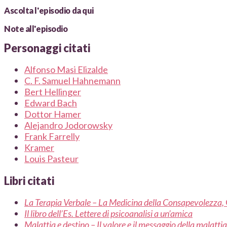
Ascolta l'episodio da qui
Note all'episodio
Personaggi citati
Alfonso Masi Elizalde
C. F. Samuel Hahnemann
Bert Hellinger
Edward Bach
Dottor Hamer
Alejandro Jodorowsky
Frank Farrelly
Kramer
Louis Pasteur
Libri citati
La Terapia Verbale – La Medicina della Consapevolezza,
Il libro dell’Es. Lettere di psicoanalisi a un’amica
Malattia e destino – Il valore e il messaggio della malattia