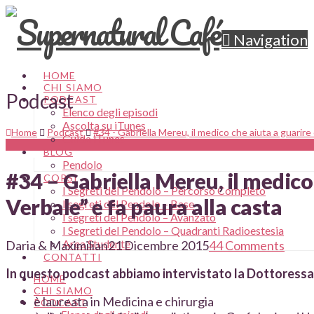
Navigation
HOME
CHI SIAMO
Podcast
PODCAST
Elenco degli episodi
Ascolta su iTunes
Home
Podcast
#34 - Gabriella Mereu, il medico che aiuta a guarire 
Guida iTunes
BLOG
Pendolo
#34 – Gabriella Mereu, il medico 
CORSI
I Segreti del Pendolo – Percorso Completo
Verbale” e fa paura alla casta
I segreti del Pendolo – Base
I segreti del Pendolo – Avanzato
I Segreti del Pendolo – Quadranti Radioestesia
Area Studente
Daria & Maximilian
21 Dicembre 2015
44 Comments
CONTATTI
In questo podcast abbiamo intervistato la Dottoressa 
HOME
CHI SIAMO
è laureata in Medicina e chirurgia
PODCAST