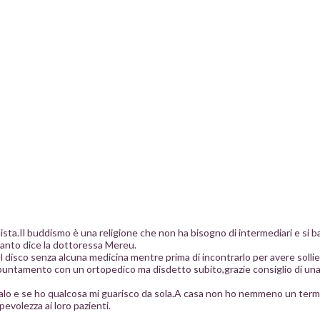
sta.Il buddismo è una religione che non ha bisogno di intermediari e si 
uanto dice la dottoressa Mereu.
l disco senza alcuna medicina mentre prima di incontrarlo per avere soll
appuntamento con un ortopedico ma disdetto subito,grazie consiglio di una
alo e se ho qualcosa mi guarisco da sola.A casa non ho nemmeno un te
evolezza ai loro pazienti.