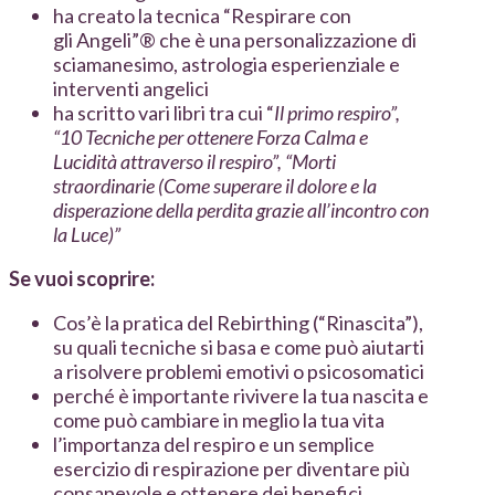
ha creato la tecnica “Respirare con
gli Angeli”® che è una personalizzazione di
sciamanesimo, astrologia esperienziale e
interventi angelici
ha scritto vari libri tra cui “
Il primo respiro”,
“10 Tecniche per ottenere Forza Calma e
Lucidità attraverso il respiro”, “Morti
straordinarie (Come superare il dolore e la
disperazione della perdita grazie all’incontro con
la Luce)”
Se vuoi scoprire:
Cos’è la pratica del Rebirthing (“Rinascita”),
su quali tecniche si basa e come può aiutarti
a risolvere problemi emotivi o psicosomatici
perché è importante rivivere la tua nascita e
come può cambiare in meglio la tua vita
l’importanza del respiro e un semplice
esercizio di respirazione per diventare più
consapevole e ottenere dei benefici