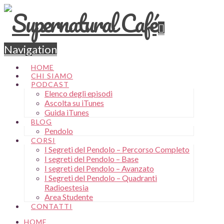
Navigation
HOME
CHI SIAMO
PODCAST
Elenco degli episodi
Ascolta su iTunes
Guida iTunes
BLOG
Pendolo
CORSI
I Segreti del Pendolo – Percorso Completo
I segreti del Pendolo – Base
I segreti del Pendolo – Avanzato
I Segreti del Pendolo – Quadranti
Radioestesia
Area Studente
CONTATTI
HOME