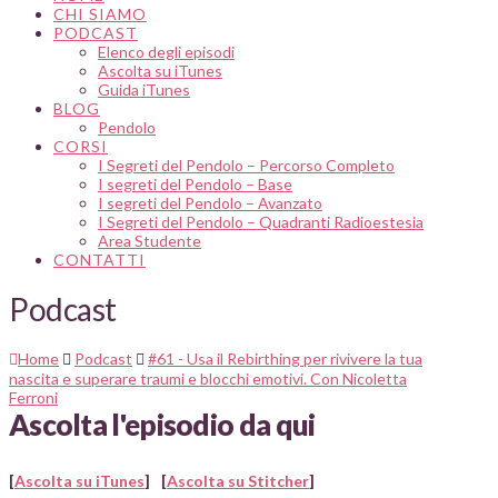
CHI SIAMO
PODCAST
Elenco degli episodi
Ascolta su iTunes
Guida iTunes
BLOG
Pendolo
CORSI
I Segreti del Pendolo – Percorso Completo
I segreti del Pendolo – Base
I segreti del Pendolo – Avanzato
I Segreti del Pendolo – Quadranti Radioestesia
Area Studente
CONTATTI
Podcast
Home
Podcast
#61 - Usa il Rebirthing per rivivere la tua
nascita e superare traumi e blocchi emotivi. Con Nicoletta
Ferroni
Ascolta l'episodio da qui
[
Ascolta su iTunes
]
[
Ascolta su Stitcher
]