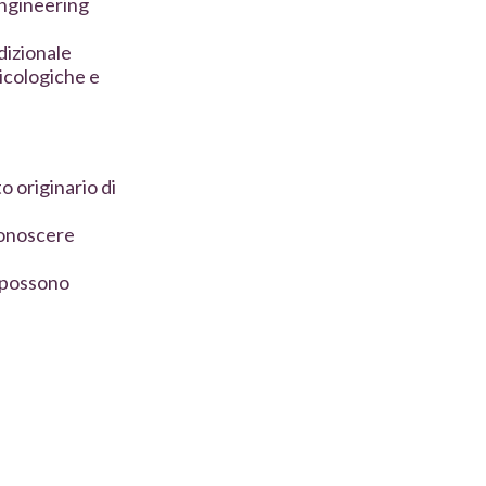
Engineering
dizionale
sicologiche e
o originario di
conoscere
i possono