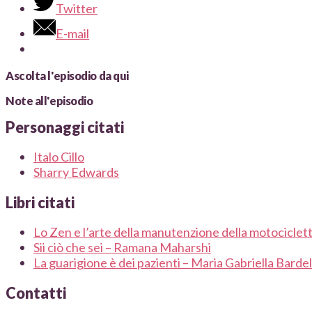
Twitter
E-mail
Ascolta l'episodio da qui
Note all'episodio
Personaggi citati
Italo Cillo
Sharry Edwards
Libri citati
Lo Zen e l’arte della manutenzione della motociclett
Sii ciò che sei – Ramana Maharshi
La guarigione è dei pazienti – Maria Gabriella Bardel
Contatti