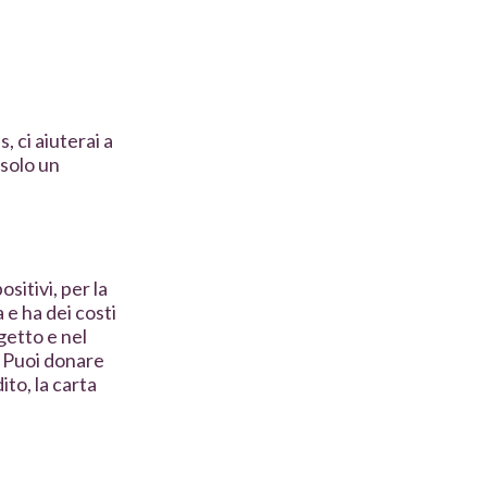
, ci aiuterai a
 solo un
itivi, per la
 e ha dei costi
getto e nel
. Puoi donare
ito, la carta