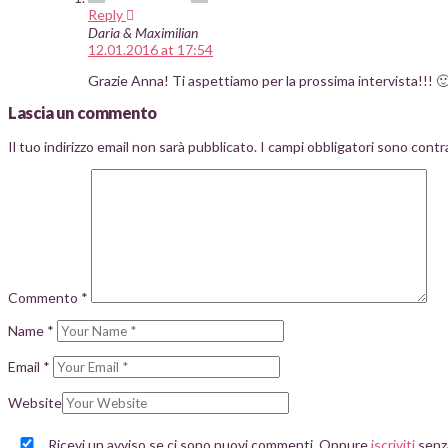
Reply
Daria & Maximilian
12.01.2016 at 17:54
Grazie Anna! Ti aspettiamo per la prossima intervista!!! 
Lascia un commento
Il tuo indirizzo email non sarà pubblicato.
I campi obbligatori sono cont
Commento
*
Name
*
Email
*
Website
Ricevi un avviso se ci sono nuovi commenti. Oppure
iscriviti
senz