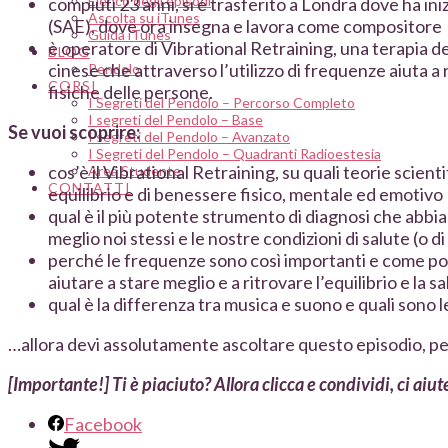
Elenco degli episodi
compiuti 23 anni, si è trasferito a Londra dove ha in
Ascolta su iTunes
(SAE), dove ora insegna e lavora come compositore
Guida iTunes
è operatore di Vibrational Retraining, una terapia de
BLOG
cinese che attraverso l’utilizzo di frequenze aiuta a 
Pendolo
CORSI
fisiche delle persone.
I Segreti del Pendolo – Percorso Completo
I segreti del Pendolo – Base
Se vuoi scoprire:
I segreti del Pendolo – Avanzato
I Segreti del Pendolo – Quadranti Radioestesia
cos’è il Vibrational Retraining, su quali teorie scient
Area Studente
CONTATTI
equilibrio e di benessere fisico, mentale ed emotivo
qual è il più potente strumento di diagnosi che abb
meglio noi stessi e le nostre condizioni di salute (o di
perché le frequenze sono così importanti e come pos
aiutare a stare meglio e a ritrovare l’equilibrio e la s
qual è la differenza tra musica e suono e quali sono 
…allora devi assolutamente ascoltare questo episodio, per
[Importante!] Ti è piaciuto? Allora clicca e condividi, ci aiut
Facebook