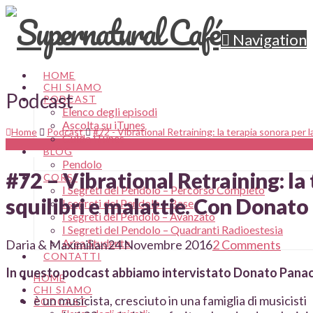
Navigation
HOME
CHI SIAMO
Podcast
PODCAST
Elenco degli episodi
Ascolta su iTunes
Home
Podcast
#72 - Vibrational Retraining: la terapia sonora per l
Guida iTunes
BLOG
Pendolo
#72 – Vibrational Retraining: la 
CORSI
I Segreti del Pendolo – Percorso Completo
squilibri e malattie. Con Donato
I segreti del Pendolo – Base
I segreti del Pendolo – Avanzato
I Segreti del Pendolo – Quadranti Radioestesia
Area Studente
Daria & Maximilian
24 Novembre 2016
2 Comments
CONTATTI
In questo podcast abbiamo intervistato Donato Panac
HOME
CHI SIAMO
è un musicista, cresciuto in una famiglia di musicisti
PODCAST