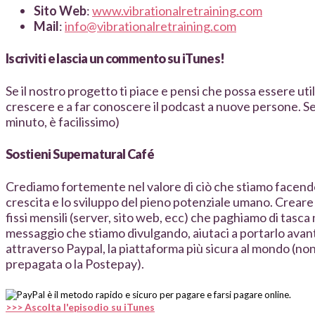
Sito Web
:
www.vibrationalretraining.com
Mail
:
info@vibrationalretraining.com
Iscriviti e lascia un commento su iTunes!
Se il nostro progetto ti piace e pensi che possa essere util
crescere e a far conoscere il podcast a nuove persone. S
minuto, è facilissimo)
Sostieni Supernatural Café
Crediamo fortemente nel valore di ciò che stiamo facendo 
crescita e lo sviluppo del pieno potenziale umano. Creare
fissi mensili (server, sito web, ecc) che paghiamo di tasca
messaggio che stiamo divulgando, aiutaci a portarlo avant
attraverso Paypal, la piattaforma più sicura al mondo (non 
prepagata o la Postepay).
>>> Ascolta l'episodio su iTunes