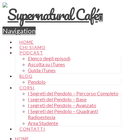
Navigation
HOME
CHI SIAMO
PODCAST
Elenco degli episodi
Ascolta su iTunes
Guida iTunes
BLOG
Pendolo
CORSI
I Segreti del Pendolo – Percorso Completo
I segreti del Pendolo – Base
I segreti del Pendolo – Avanzato
I Segreti del Pendolo – Quadranti
Radioestesia
Area Studente
CONTATTI
HOME