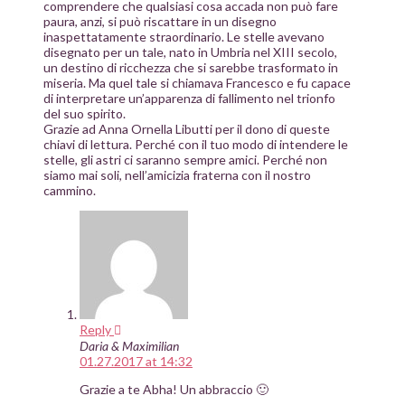
comprendere che qualsiasi cosa accada non può fare
paura, anzi, si può riscattare in un disegno
inaspettatamente straordinario. Le stelle avevano
disegnato per un tale, nato in Umbria nel XIII secolo,
un destino di ricchezza che si sarebbe trasformato in
miseria. Ma quel tale si chiamava Francesco e fu capace
di interpretare un’apparenza di fallimento nel trionfo
del suo spirito.
Grazie ad Anna Ornella Libutti per il dono di queste
chiavi di lettura. Perché con il tuo modo di intendere le
stelle, gli astri ci saranno sempre amici. Perché non
siamo mai soli, nell’amicizia fraterna con il nostro
cammino.
Reply
Daria & Maximilian
01.27.2017 at 14:32
Grazie a te Abha! Un abbraccio 🙂