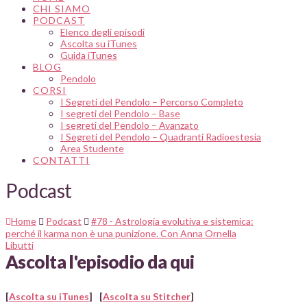
CHI SIAMO
PODCAST
Elenco degli episodi
Ascolta su iTunes
Guida iTunes
BLOG
Pendolo
CORSI
I Segreti del Pendolo – Percorso Completo
I segreti del Pendolo – Base
I segreti del Pendolo – Avanzato
I Segreti del Pendolo – Quadranti Radioestesia
Area Studente
CONTATTI
Podcast
Home
Podcast
#78 - Astrologia evolutiva e sistemica:
perché il karma non è una punizione. Con Anna Ornella
Libutti
Ascolta l'episodio da qui
[
Ascolta su iTunes
]
[
Ascolta su Stitcher
]