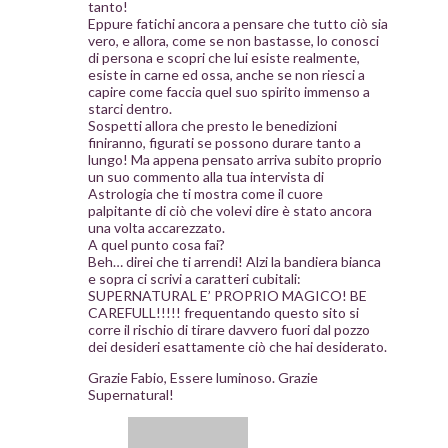
tanto!
Eppure fatichi ancora a pensare che tutto ciò sia
vero, e allora, come se non bastasse, lo conosci
di persona e scopri che lui esiste realmente,
esiste in carne ed ossa, anche se non riesci a
capire come faccia quel suo spirito immenso a
starci dentro.
Sospetti allora che presto le benedizioni
finiranno, figurati se possono durare tanto a
lungo! Ma appena pensato arriva subito proprio
un suo commento alla tua intervista di
Astrologia che ti mostra come il cuore
palpitante di ciò che volevi dire è stato ancora
una volta accarezzato.
A quel punto cosa fai?
Beh… direi che ti arrendi! Alzi la bandiera bianca
e sopra ci scrivi a caratteri cubitali:
SUPERNATURAL E’ PROPRIO MAGICO! BE
CAREFULL!!!!! frequentando questo sito si
corre il rischio di tirare davvero fuori dal pozzo
dei desideri esattamente ciò che hai desiderato.
Grazie Fabio, Essere luminoso. Grazie
Supernatural!