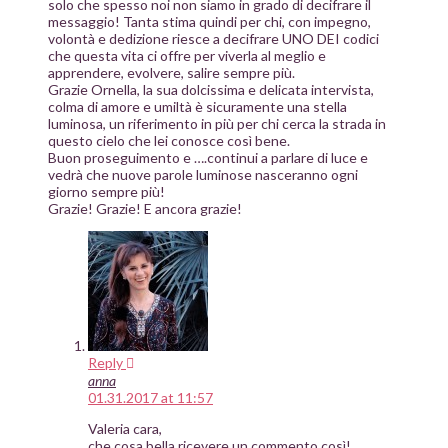
solo che spesso noi non siamo in grado di decifrare il
messaggio! Tanta stima quindi per chi, con impegno,
volontà e dedizione riesce a decifrare UNO DEI codici
che questa vita ci offre per viverla al meglio e
apprendere, evolvere, salire sempre più.
Grazie Ornella, la sua dolcissima e delicata intervista,
colma di amore e umiltà è sicuramente una stella
luminosa, un riferimento in più per chi cerca la strada in
questo cielo che lei conosce così bene.
Buon proseguimento e ….continui a parlare di luce e
vedrà che nuove parole luminose nasceranno ogni
giorno sempre più!
Grazie! Grazie! E ancora grazie!
Reply
anna
01.31.2017 at 11:57
Valeria cara,
che cosa bella ricevere un commento così!