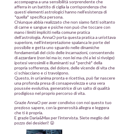
accompagna a una sensibilità sorprendente che
afferra in un battito di ciglia la corrispondenza che
questi elementi astrologici hanno nell’esistenza di
*quella* specifica persona.
Chiunque abbia realizzato che non siamo fatti soltanto
di carne e sangue e psiche non può che toccare con
mano i limiti impliciti nella comune pratica
dell’astrologia. AnnaO porta questa pratica a un’ottava
superiore, nell’interpretazione spalanca le porte del
possibile e getta uno sguardo nelle dinamiche
fondamentali del ciclo delle incarnazioni, consentendo
di azzardare (non lei ma io; non lei ma chi a lei si rivolge)
ipotesi verosimili e illuminanti sul *perchè* della
propria sofferenza, del dolore, delle vicende di vita che
ci schiacciano e ci travolgono.
Questo, in un’anima pronta e ricettiva, può far nascere
una profonda presa di consapevolezza e una vera
poussée evolutiva, generatrice di un salto di qualità
prodigioso nel proprio percorso di vita.
Grazie AnnaO per aver condiviso con noi questo tuo
prezioso sapere, con la generosità allegra e leggera
che ti è propria.
E grazie Daria&Max per l’intervista. Siete meglio del
pozzo dei desideri! 😛