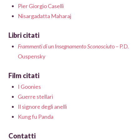
Pier Giorgio Caselli
Nisargadatta Maharaj
Libri citati
Frammenti di un Insegnamento Sconosciut
o – P.D.
Ouspensky
Film citati
I Goonies
Guerre stellari
Il signore degli anelli
Kung fu Panda
Contatti