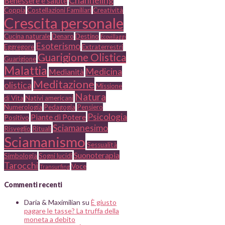
Channeling
Benessere e salute
Coppia
Costellazioni Familiari
Creatività
Crescita personale
Cucina naturale
Denaro
Destino
Ecovillaggi
Esoterismo
Eggregore
Extraterrestri
Guarigione Olistica
Guarigione
Malattia
Medicina
Medianità
Meditazione
olistica
Missione
Natura
di Vita
Nativi americani
Numerologia
Pedagogia
Pensiero
Psicologia
Piante di Potere
Positivo
Sciamanesimo
Risveglio
Rituali
Sciamanismo
Sessualità
Suonoterapia
Simbologia
Sogni lucidi
Tarocchi
Voce
Transurfing
Commenti recenti
Daria & Maximilian
su
È giusto
pagare le tasse? La truffa della
moneta a debito