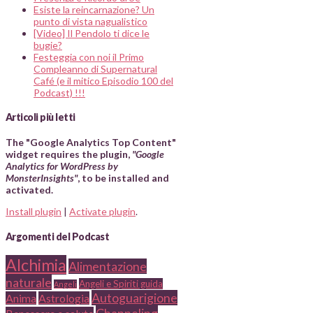
Esiste la reincarnazione? Un
punto di vista nagualistico
[Video] Il Pendolo ti dice le
bugie?
Festeggia con noi il Primo
Compleanno di Supernatural
Café (e il mitico Episodio 100 del
Podcast) !!!
Articoli più letti
The "Google Analytics Top Content"
widget requires the plugin,
"Google
Analytics for WordPress by
MonsterInsights"
, to be installed and
activated.
Install plugin
|
Activate plugin
.
Argomenti del Podcast
Alchimia
Alimentazione
naturale
Angeli e Spiriti guida
Angeli
Autoguarigione
Anima
Astrologia