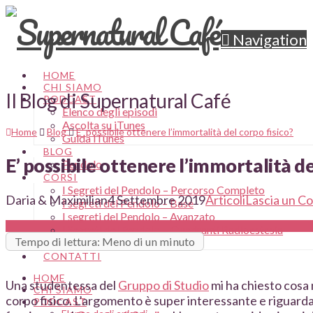
Navigation
HOME
CHI SIAMO
Il Blog di Supernatural Café
PODCAST
Elenco degli episodi
Ascolta su iTunes
Home
Blog
E’ possibile ottenere l’immortalità del corpo fisico?
Guida iTunes
BLOG
E’ possibile ottenere l’immortalità de
Pendolo
CORSI
I Segreti del Pendolo – Percorso Completo
Daria & Maximilian
4 Settembre 2019
Articoli
Lascia un 
I segreti del Pendolo – Base
I segreti del Pendolo – Avanzato
I Segreti del Pendolo – Quadranti Radioestesia
Tempo di lettura: Meno di un minuto
Area Studente
CONTATTI
HOME
Una studentessa del
Gruppo di Studio
mi ha chiesto cosa 
CHI SIAMO
corpo fisico. L’argomento è super interessante e riguarda
PODCAST