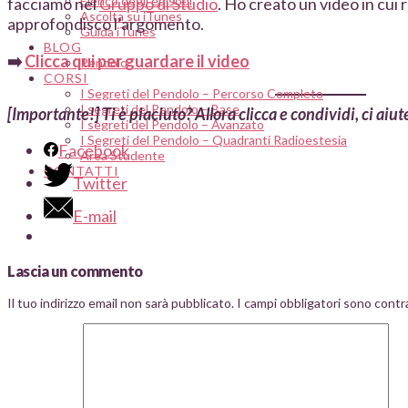
Elenco degli episodi
facciamo nel
Gruppo di Studio
. Ho creato un video in cui
Ascolta su iTunes
approfondisco l’argomento.
Guida iTunes
BLOG
➡️
Clicca qui per guardare il video
Pendolo
CORSI
I Segreti del Pendolo – Percorso Completo
I segreti del Pendolo – Base
[Importante!] Ti è piaciuto? Allora clicca e condividi, ci aiut
I segreti del Pendolo – Avanzato
I Segreti del Pendolo – Quadranti Radioestesia
Facebook
Area Studente
CONTATTI
Twitter
E-mail
Lascia un commento
Il tuo indirizzo email non sarà pubblicato.
I campi obbligatori sono cont