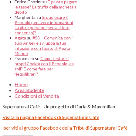
Enrico Contini
su
È giusto pagare
le tasse? La truffa della moneta a
debito
Margherita
su
Si può usare il
Pendolo per avere informazioni
su altre persone (senza il loro
consenso)?
Agata
su
#58 – Comunica con i
tuoi Angeli e sviluppa la tua
intuizione con l’aiuto di Agata
Mondo
Francesco
su
Come testare i
propri Chakra con il Pendolo, da
soli? E come fare per
riequilibrarli?
Home
Area Studente
Condizioni di Vendita
Supernatural Café - Un progetto di Daria & Maximilian
Visita la pagina Facebook di Supernatural Café
Iscriviti al gruppo Facebook della Tribù di Supernatural Café