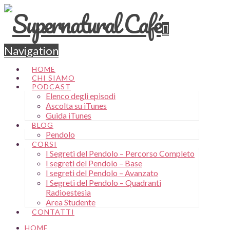
Navigation
HOME
CHI SIAMO
PODCAST
Elenco degli episodi
Ascolta su iTunes
Guida iTunes
BLOG
Pendolo
CORSI
I Segreti del Pendolo – Percorso Completo
I segreti del Pendolo – Base
I segreti del Pendolo – Avanzato
I Segreti del Pendolo – Quadranti
Radioestesia
Area Studente
CONTATTI
HOME