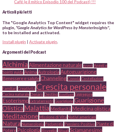
Café (e il mitico Episodio 100 del Podcast) !!!
Articoli più letti
The "Google Analytics Top Content" widget requires the
plugin,
"Google Analytics for WordPress by MonsterInsights"
,
to be installed and activated.
Install plugin
|
Activate plugin
.
Argomenti del Podcast
Alchimia
Alimentazione naturale
Angeli e
Angeli
Autoguarigione
Anima
Astrologia
Spiriti guida
Channeling
Benessere e salute
Coppia
Costellazioni
Crescita personale
Familiari
Creatività
Cucina naturale
Denaro
Destino
Eggregore
Ecovillaggi
Guarigione
Esoterismo
Extraterrestri
Guarigione
Malattia
Olistica
Medicina olistica
Medianità
Meditazione
Missione di Vita
Nativi americani
Natura
Piante di
Numerologia
Pedagogia
Pensiero Positivo
Psicologia
Sciamanesimo
Potere
Risveglio
Rituali