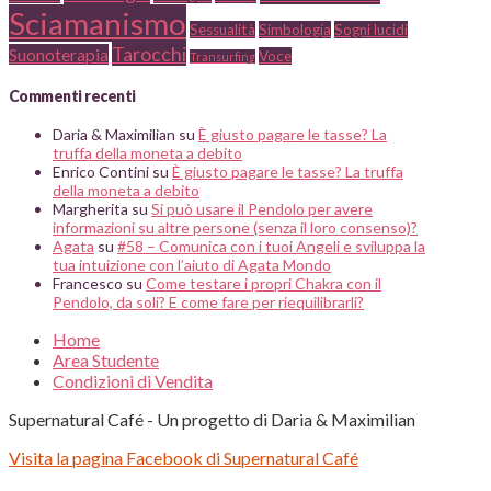
Sciamanismo
Sessualità
Simbologia
Sogni lucidi
Tarocchi
Suonoterapia
Voce
Transurfing
Commenti recenti
Daria & Maximilian
su
È giusto pagare le tasse? La
truffa della moneta a debito
Enrico Contini
su
È giusto pagare le tasse? La truffa
della moneta a debito
Margherita
su
Si può usare il Pendolo per avere
informazioni su altre persone (senza il loro consenso)?
Agata
su
#58 – Comunica con i tuoi Angeli e sviluppa la
tua intuizione con l’aiuto di Agata Mondo
Francesco
su
Come testare i propri Chakra con il
Pendolo, da soli? E come fare per riequilibrarli?
Home
Area Studente
Condizioni di Vendita
Supernatural Café - Un progetto di Daria & Maximilian
Visita la pagina Facebook di Supernatural Café