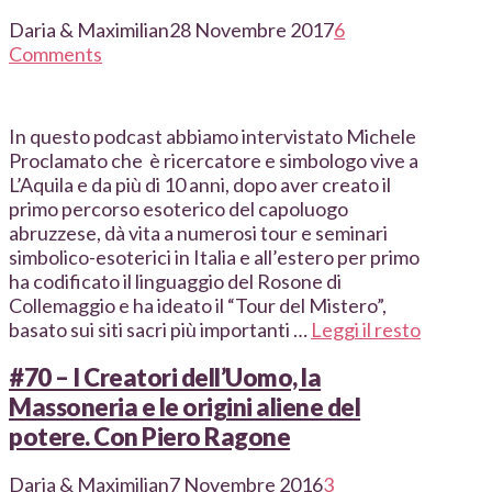
Daria & Maximilian
28 Novembre 2017
6
Comments
In questo podcast abbiamo intervistato Michele
Proclamato che è ricercatore e simbologo vive a
L’Aquila e da più di 10 anni, dopo aver creato il
primo percorso esoterico del capoluogo
abruzzese, dà vita a numerosi tour e seminari
simbolico-esoterici in Italia e all’estero per primo
ha codificato il linguaggio del Rosone di
Collemaggio e ha ideato il “Tour del Mistero”,
basato sui siti sacri più importanti …
Leggi il resto
#70 – I Creatori dell’Uomo, la
Massoneria e le origini aliene del
potere. Con Piero Ragone
Daria & Maximilian
7 Novembre 2016
3