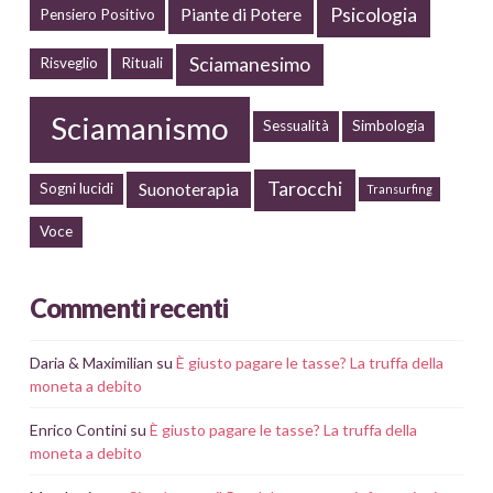
Psicologia
Piante di Potere
Pensiero Positivo
Sciamanesimo
Risveglio
Rituali
Sciamanismo
Sessualità
Simbologia
Tarocchi
Suonoterapia
Sogni lucidi
Transurfing
Voce
Commenti recenti
Daria & Maximilian
su
È giusto pagare le tasse? La truffa della
moneta a debito
Enrico Contini
su
È giusto pagare le tasse? La truffa della
moneta a debito