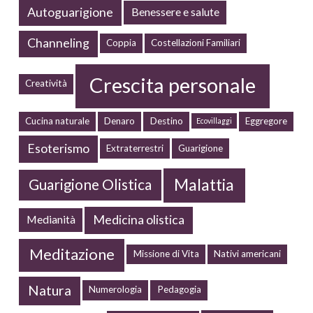
Autoguarigione
Benessere e salute
Channeling
Coppia
Costellazioni Familiari
Crescita personale
Creatività
Cucina naturale
Denaro
Destino
Eggregore
Ecovillaggi
Esoterismo
Extraterrestri
Guarigione
Malattia
Guarigione Olistica
Medicina olistica
Medianità
Meditazione
Missione di Vita
Nativi americani
Natura
Numerologia
Pedagogia