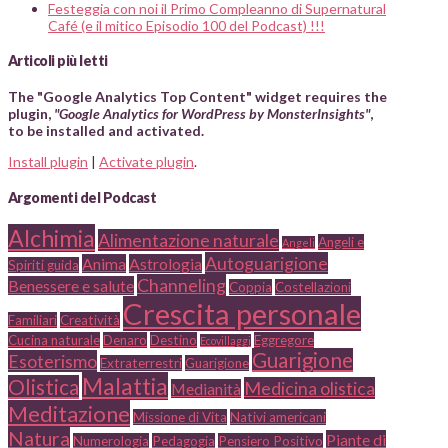
Festeggia con noi il Primo Compleanno di Supernatural
Café (e il mitico Episodio 100 del Podcast) !!!
Articoli più letti
The "Google Analytics Top Content" widget requires the
plugin,
"Google Analytics for WordPress by MonsterInsights"
,
to be installed and activated.
Install plugin
|
Activate plugin
.
Argomenti del Podcast
Alchimia
Alimentazione naturale
Angeli e
Angeli
Autoguarigione
Anima
Astrologia
Spiriti guida
Channeling
Benessere e salute
Coppia
Costellazioni
Crescita personale
Familiari
Creatività
Cucina naturale
Denaro
Destino
Eggregore
Ecovillaggi
Guarigione
Esoterismo
Extraterrestri
Guarigione
Malattia
Olistica
Medicina olistica
Medianità
Meditazione
Missione di Vita
Nativi americani
Natura
Piante di
Numerologia
Pedagogia
Pensiero Positivo