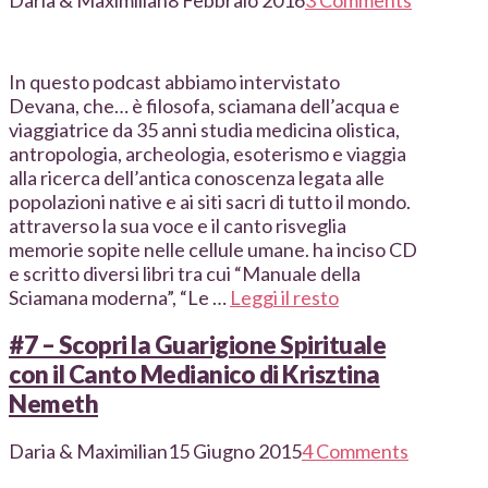
Daria & Maximilian
8 Febbraio 2016
3 Comments
In questo podcast abbiamo intervistato
Devana, che… è filosofa, sciamana dell’acqua e
viaggiatrice da 35 anni studia medicina olistica,
antropologia, archeologia, esoterismo e viaggia
alla ricerca dell’antica conoscenza legata alle
popolazioni native e ai siti sacri di tutto il mondo.
attraverso la sua voce e il canto risveglia
memorie sopite nelle cellule umane. ha inciso CD
e scritto diversi libri tra cui “Manuale della
Sciamana moderna”, “Le …
Leggi il resto
#7 – Scopri la Guarigione Spirituale
con il Canto Medianico di Krisztina
Nemeth
Daria & Maximilian
15 Giugno 2015
4 Comments