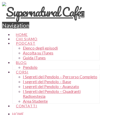
Navigation
HOME
CHI SIAMO
PODCAST
Elenco degli episodi
Ascolta su iTunes
Guida iTunes
BLOG
Pendolo
CORSI
I Segreti del Pendolo – Percorso Completo
I segreti del Pendolo – Base
I segreti del Pendolo – Avanzato
I Segreti del Pendolo – Quadranti
Radioestesia
Area Studente
CONTATTI
HOME