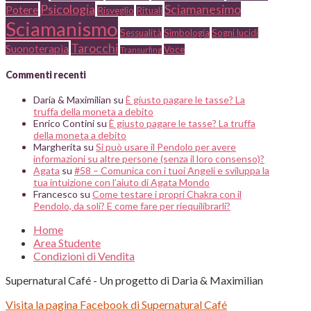
Psicologia
Sciamanesimo
Potere
Risveglio
Rituali
Sciamanismo
Sessualità
Simbologia
Sogni lucidi
Tarocchi
Suonoterapia
Voce
Transurfing
Commenti recenti
Daria & Maximilian
su
È giusto pagare le tasse? La
truffa della moneta a debito
Enrico Contini
su
È giusto pagare le tasse? La truffa
della moneta a debito
Margherita
su
Si può usare il Pendolo per avere
informazioni su altre persone (senza il loro consenso)?
Agata
su
#58 – Comunica con i tuoi Angeli e sviluppa la
tua intuizione con l’aiuto di Agata Mondo
Francesco
su
Come testare i propri Chakra con il
Pendolo, da soli? E come fare per riequilibrarli?
Home
Area Studente
Condizioni di Vendita
Supernatural Café - Un progetto di Daria & Maximilian
Visita la pagina Facebook di Supernatural Café