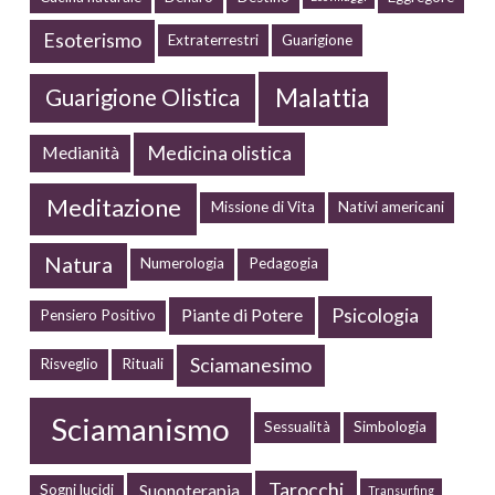
Esoterismo
Extraterrestri
Guarigione
Malattia
Guarigione Olistica
Medicina olistica
Medianità
Meditazione
Missione di Vita
Nativi americani
Natura
Numerologia
Pedagogia
Psicologia
Piante di Potere
Pensiero Positivo
Sciamanesimo
Risveglio
Rituali
Sciamanismo
Sessualità
Simbologia
Tarocchi
Suonoterapia
Sogni lucidi
Transurfing