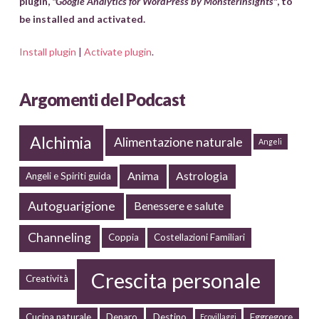
plugin,
"Google Analytics for WordPress by MonsterInsights"
, to
be installed and activated.
Install plugin
|
Activate plugin
.
Argomenti del Podcast
Alchimia
Alimentazione naturale
Angeli
Anima
Astrologia
Angeli e Spiriti guida
Autoguarigione
Benessere e salute
Channeling
Coppia
Costellazioni Familiari
Crescita personale
Creatività
Cucina naturale
Denaro
Destino
Eggregore
Ecovillaggi