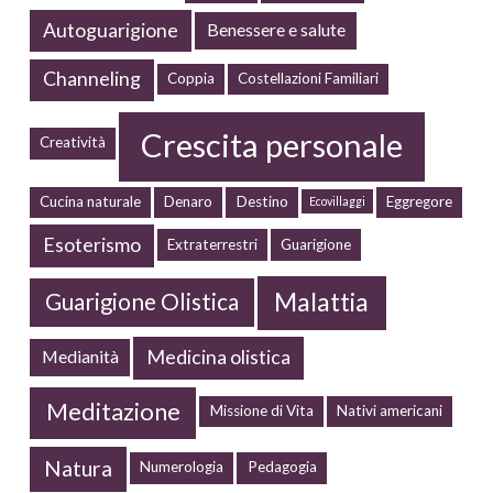
Autoguarigione
Benessere e salute
Channeling
Coppia
Costellazioni Familiari
Crescita personale
Creatività
Cucina naturale
Denaro
Destino
Eggregore
Ecovillaggi
Esoterismo
Extraterrestri
Guarigione
Malattia
Guarigione Olistica
Medicina olistica
Medianità
Meditazione
Missione di Vita
Nativi americani
Natura
Numerologia
Pedagogia