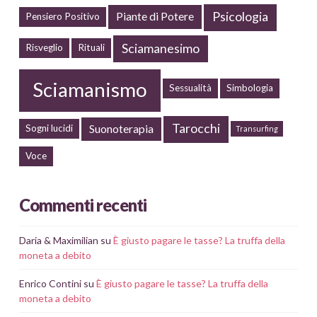
Psicologia
Piante di Potere
Pensiero Positivo
Sciamanesimo
Risveglio
Rituali
Sciamanismo
Sessualità
Simbologia
Tarocchi
Suonoterapia
Sogni lucidi
Transurfing
Voce
Commenti recenti
Daria & Maximilian
su
È giusto pagare le tasse? La truffa della
moneta a debito
Enrico Contini
su
È giusto pagare le tasse? La truffa della
moneta a debito