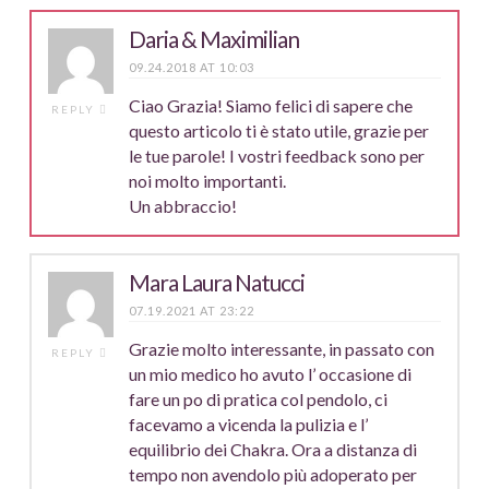
Daria & Maximilian
09.24.2018 AT 10:03
Ciao Grazia! Siamo felici di sapere che
REPLY
questo articolo ti è stato utile, grazie per
le tue parole! I vostri feedback sono per
noi molto importanti.
Un abbraccio!
Mara Laura Natucci
07.19.2021 AT 23:22
Grazie molto interessante, in passato con
REPLY
un mio medico ho avuto l’ occasione di
fare un po di pratica col pendolo, ci
facevamo a vicenda la pulizia e l’
equilibrio dei Chakra. Ora a distanza di
tempo non avendolo più adoperato per