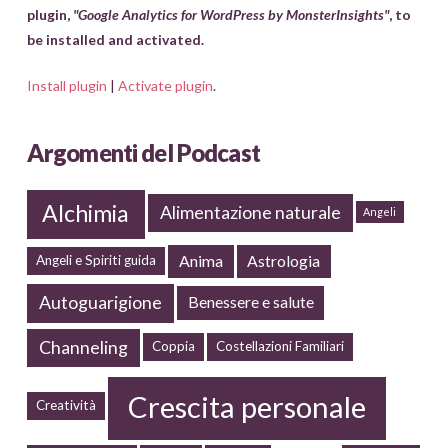
plugin,
"Google Analytics for WordPress by MonsterInsights"
, to
be installed and activated.
Install plugin
|
Activate plugin
.
Argomenti del Podcast
Alchimia
Alimentazione naturale
Angeli
Anima
Astrologia
Angeli e Spiriti guida
Autoguarigione
Benessere e salute
Channeling
Coppia
Costellazioni Familiari
Crescita personale
Creatività