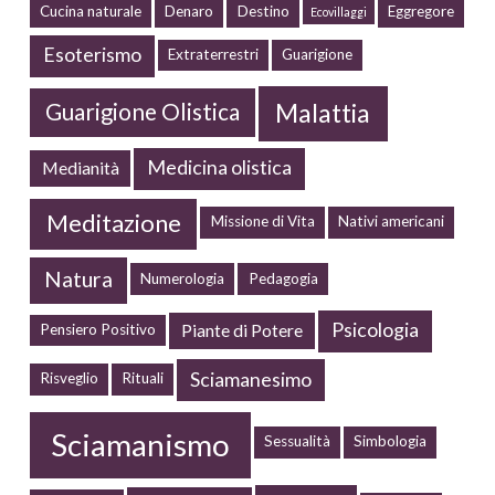
Cucina naturale
Denaro
Destino
Eggregore
Ecovillaggi
Esoterismo
Extraterrestri
Guarigione
Malattia
Guarigione Olistica
Medicina olistica
Medianità
Meditazione
Missione di Vita
Nativi americani
Natura
Numerologia
Pedagogia
Psicologia
Piante di Potere
Pensiero Positivo
Sciamanesimo
Risveglio
Rituali
Sciamanismo
Sessualità
Simbologia