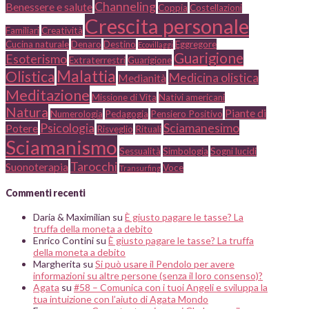
Channeling
Benessere e salute
Coppia
Costellazioni
Crescita personale
Familiari
Creatività
Cucina naturale
Denaro
Destino
Eggregore
Ecovillaggi
Guarigione
Esoterismo
Extraterrestri
Guarigione
Malattia
Olistica
Medicina olistica
Medianità
Meditazione
Missione di Vita
Nativi americani
Natura
Piante di
Numerologia
Pedagogia
Pensiero Positivo
Psicologia
Sciamanesimo
Potere
Risveglio
Rituali
Sciamanismo
Sessualità
Simbologia
Sogni lucidi
Tarocchi
Suonoterapia
Voce
Transurfing
Commenti recenti
Daria & Maximilian
su
È giusto pagare le tasse? La
truffa della moneta a debito
Enrico Contini
su
È giusto pagare le tasse? La truffa
della moneta a debito
Margherita
su
Si può usare il Pendolo per avere
informazioni su altre persone (senza il loro consenso)?
Agata
su
#58 – Comunica con i tuoi Angeli e sviluppa la
tua intuizione con l’aiuto di Agata Mondo