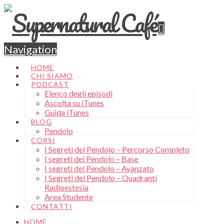
Navigation
HOME
CHI SIAMO
PODCAST
Elenco degli episodi
Ascolta su iTunes
Guida iTunes
BLOG
Pendolo
CORSI
I Segreti del Pendolo – Percorso Completo
I segreti del Pendolo – Base
I segreti del Pendolo – Avanzato
I Segreti del Pendolo – Quadranti
Radioestesia
Area Studente
CONTATTI
HOME