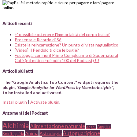
Articoli recenti
E’ possibile ottenere l’immortalità del corpo fisico?
Presenza e Ricordo di Sé
Esiste la reincarnazione? Un punto di vista nagualistico
[Video] Il Pendolo ti dice le bugie?
Festeggia con noi il Primo Compleanno di Supernatural
Café (e il mitico Episodio 100 del Podcast) !!!
Articoli più letti
The "Google Analytics Top Content" widget requires the
plugin,
"Google Analytics for WordPress by MonsterInsights"
,
to be installed and activated.
Install plugin
|
Activate plugin
.
Argomenti del Podcast
Alchimia
Alimentazione naturale
Angeli e
Angeli
Autoguarigione
Anima
Astrologia
Spiriti guida