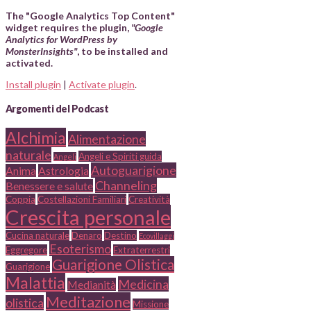
The "Google Analytics Top Content"
widget requires the plugin,
"Google
Analytics for WordPress by
MonsterInsights"
, to be installed and
activated.
Install plugin
|
Activate plugin
.
Argomenti del Podcast
Alchimia
Alimentazione
naturale
Angeli e Spiriti guida
Angeli
Autoguarigione
Anima
Astrologia
Channeling
Benessere e salute
Coppia
Costellazioni Familiari
Creatività
Crescita personale
Cucina naturale
Denaro
Destino
Ecovillaggi
Esoterismo
Eggregore
Extraterrestri
Guarigione Olistica
Guarigione
Malattia
Medicina
Medianità
Meditazione
olistica
Missione