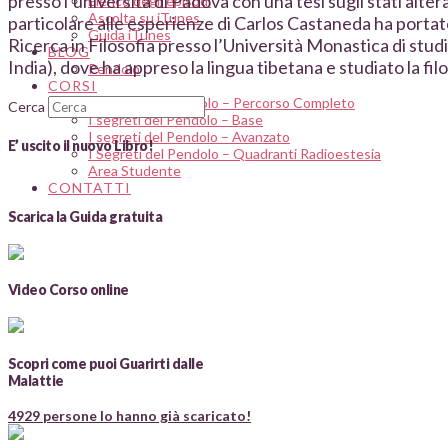
presso l’università di Padova con una tesi sugli stati alter
Elenco degli episodi
Ascolta su iTunes
particolare alle esperienze di Carlos Castaneda ha portato
Guida iTunes
Ricerca in Filosofia presso l’Università Monastica di studi 
BLOG
India), dove ha appreso la lingua tibetana e studiato la fil
Pendolo
CORSI
I Segreti del Pendolo – Percorso Completo
Cerca
I segreti del Pendolo – Base
I segreti del Pendolo – Avanzato
E’ uscito il nuovo Libro!
I Segreti del Pendolo – Quadranti Radioestesia
Area Studente
CONTATTI
Scarica la Guida gratuita
Video Corso online
Scopri come puoi Guarirti dalle
Malattie
4929 persone lo hanno già scaricato!