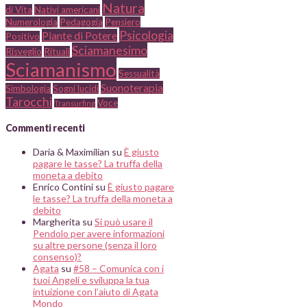
Natura
di Vita
Nativi americani
Numerologia
Pedagogia
Pensiero
Psicologia
Piante di Potere
Positivo
Sciamanesimo
Risveglio
Rituali
Sciamanismo
Sessualità
Suonoterapia
Simbologia
Sogni lucidi
Tarocchi
Voce
Transurfing
Commenti recenti
Daria & Maximilian
su
È giusto
pagare le tasse? La truffa della
moneta a debito
Enrico Contini
su
È giusto pagare
le tasse? La truffa della moneta a
debito
Margherita
su
Si può usare il
Pendolo per avere informazioni
su altre persone (senza il loro
consenso)?
Agata
su
#58 – Comunica con i
tuoi Angeli e sviluppa la tua
intuizione con l’aiuto di Agata
Mondo