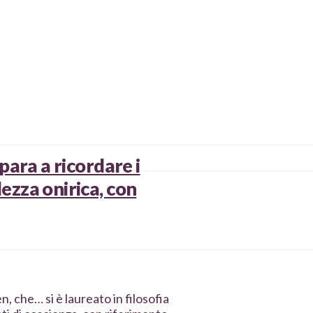
mpara a ricordare i
ezza onirica, con
 che… si è laureato in filosofia