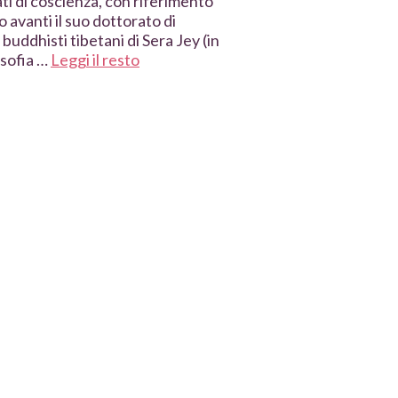
ati di coscienza, con riferimento
 avanti il suo dottorato di
buddhisti tibetani di Sera Jey (in
osofia …
Leggi il resto