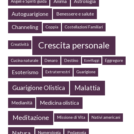
Anima
Astrologia
Angeli e Spiriti guida
Autoguarigione
Benessere e salute
Channeling
Coppia
Costellazioni Familiari
Crescita personale
Creatività
Cucina naturale
Denaro
Destino
Eggregore
Ecovillaggi
Esoterismo
Extraterrestri
Guarigione
Malattia
Guarigione Olistica
Medicina olistica
Medianità
Meditazione
Missione di Vita
Nativi americani
Natura
Numerologia
Pedagogia