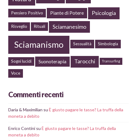
Psicologia
Piante di Potere
Pensiero Positivo
Sciamanesimo
Risveglio
Rituali
Sciamanismo
Sessualità
Simbologia
Tarocchi
Suonoterapia
Sogni lucidi
Transurfing
Voce
Commenti recenti
Daria & Maximilian
su
È giusto pagare le tasse? La truffa della
moneta a debito
Enrico Contini
su
È giusto pagare le tasse? La truffa della
moneta a debito