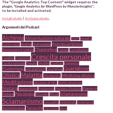
The "Google Analytics Top Content" widget requires the
plugin,
"Google Analytics for WordPress by MonsterInsights"
,
to be installed and activated.
Install plugin
|
Activate plugin
.
Argomenti del Podcast
Alchimia
Alimentazione naturale
Angeli e
Angeli
Autoguarigione
Anima
Astrologia
Spiriti guida
Channeling
Benessere e salute
Coppia
Costellazioni
Crescita personale
Familiari
Creatività
Cucina naturale
Denaro
Destino
Eggregore
Ecovillaggi
Guarigione
Esoterismo
Extraterrestri
Guarigione
Malattia
Olistica
Medicina olistica
Medianità
Meditazione
Missione di Vita
Nativi americani
Natura
Piante di
Numerologia
Pedagogia
Pensiero Positivo
Psicologia
Sciamanesimo
Potere
Risveglio
Rituali
Sciamanismo
Sessualità
Simbologia
Sogni lucidi
Tarocchi
Suonoterapia
Voce
Transurfing