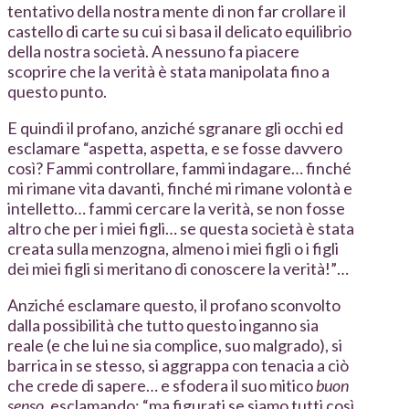
tentativo della nostra mente di non far crollare il
castello di carte su cui si basa il delicato equilibrio
della nostra società. A nessuno fa piacere
scoprire che la verità è stata manipolata fino a
questo punto.
E quindi il profano, anziché sgranare gli occhi ed
esclamare “aspetta, aspetta, e se fosse davvero
così? Fammi controllare, fammi indagare… finché
mi rimane vita davanti, finché mi rimane volontà e
intelletto… fammi cercare la verità, se non fosse
altro che per i miei figli… se questa società è stata
creata sulla menzogna, almeno i miei figli o i figli
dei miei figli si meritano di conoscere la verità!”…
Anziché esclamare questo, il profano sconvolto
dalla possibilità che tutto questo inganno sia
reale (e che lui ne sia complice, suo malgrado), si
barrica in se stesso, si aggrappa con tenacia a ciò
che crede di sapere… e sfodera il suo mitico
buon
senso
, esclamando: “ma figurati se siamo tutti così