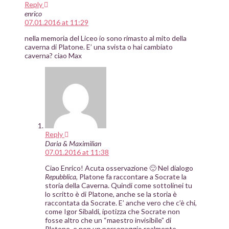
Reply
enrico
07.01.2016 at 11:29
nella memoria del Liceo io sono rimasto al mito della
caverna di Platone. E’ una svista o hai cambiato
caverna? ciao Max
Reply
Daria & Maximilian
07.01.2016 at 11:38
Ciao Enrico! Acuta osservazione 🙂 Nel dialogo
Repubblica
, Platone fa raccontare a Socrate la
storia della Caverna. Quindi come sottolinei tu
lo scritto è di Platone, anche se la storia è
raccontata da Socrate. E’ anche vero che c’è chi,
come Igor Sibaldi, ipotizza che Socrate non
fosse altro che un “maestro invisibile” di
Platone, e non un personaggio realmente