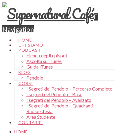
Navigation
HOME
CHI SIAMO
PODCAST
Elenco degli episodi
Ascolta su iTunes
Guida iTunes
BLOG
Pendolo
CORSI
I Segreti del Pendolo – Percorso Completo
I segreti del Pendolo – Base
I segreti del Pendolo – Avanzato
I Segreti del Pendolo – Quadranti
Radioestesia
Area Studente
CONTATTI
HOME