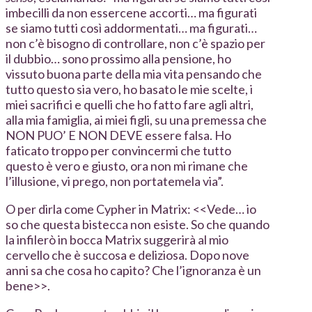
imbecilli da non essercene accorti… ma figurati
se siamo tutti così addormentati… ma figurati…
non c’è bisogno di controllare, non c’è spazio per
il dubbio… sono prossimo alla pensione, ho
vissuto buona parte della mia vita pensando che
tutto questo sia vero, ho basato le mie scelte, i
miei sacrifici e quelli che ho fatto fare agli altri,
alla mia famiglia, ai miei figli, su una premessa che
NON PUO’ E NON DEVE essere falsa. Ho
faticato troppo per convincermi che tutto
questo è vero e giusto, ora non mi rimane che
l’illusione, vi prego, non portatemela via”.
O per dirla come Cypher in Matrix: <<Vede… io
so che questa bistecca non esiste. So che quando
la infilerò in bocca Matrix suggerirà al mio
cervello che è succosa e deliziosa. Dopo nove
anni sa che cosa ho capito? Che l’ignoranza è un
bene>>.