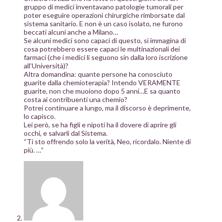
gruppo di medici inventavano patologie tumorali per
poter eseguire operazioni chirurgiche rimborsate dal
sistema sanitario. E non è un caso isolato, ne furono
beccati alcuni anche a Milano…
Se alcuni medici sono capaci di questo, si immagina di
cosa potrebbero essere capaci le multinazionali dei
farmaci (che i medici li seguono sin dalla loro iscrizione
all’Università)?
Altra domandina: quante persone ha conosciuto
guarite dalla chemioterapia? Intendo VERAMENTE
guarite, non che muoiono dopo 5 anni…E sa quanto
costa ai contribuenti una chemio?
Potrei continuare a lungo, ma il discorso è deprimente,
lo capisco.
Lei però, se ha figli e nipoti ha il dovere di aprire gli
occhi, e salvarli dal Sistema.
“Ti sto offrendo solo la verità, Neo, ricordalo. Niente di
più. …”