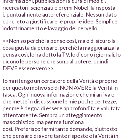
informazioni, pubblicazioni a cura di medici,
ricercatori, scienziati e premi Nobel, la risposta
è puntualmente autoreferenziale. Nessun dato
concreto a giustificare le proprie idee. Semplice
indottrinamento e lavaggio del cervello.
<<Non so perché la penso così, ma è di sicuro la
cosa giusta da pensare, perché la maggioranza la
pensa così, lo ha detto la TV, lo dicono i giornali, lo
dicono le persone che sono al potere, quindi
DEVE essere vero>>.
Io mi ritengo un cercatore della Verità e proprio
per questo motivo so di NON AVERE la Verità in
tasca. Ogni nuova informazione che mi arriva e
che mette in discussione le mie poche certezze,
per me è degna di essere approfondita e valutata
attentamente. Sembra un atteggiamento
masochistico, ma per me funziona
così. Preferisco farmi tante domande, piuttosto
che pensare di avere tante risposte e la Verità in