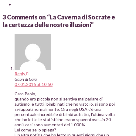
3 Comments on
“La Caverna di Socrate e
la certezza delle nostre illusioni”
Reply
Gabri di Gaia
07.01.2016 at 10:50
Caro Paolo,
quando ero piccola non si sentiva mai parlare di
autismo, e tutti i bimbi nati che ho visto io, si sono poi
sviluppati normalmente. Ora negli USA c’è una
percentuale incredibile di bimbi autistici, l’ultima volta
che ho letto le statistiche erano spaventose…in 20
anni i casi sono aumentati del 1.000%…
Lei come se lo spiega?
Un’altra notizia che ho letto in questi giorni che un