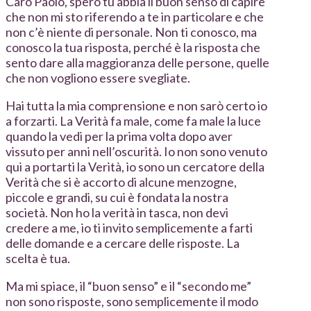
Caro Paolo, spero tu abbia il buon senso di capire
che non mi sto riferendo a te in particolare e che
non c’è niente di personale. Non ti conosco, ma
conosco la tua risposta, perché è la risposta che
sento dare alla maggioranza delle persone, quelle
che non vogliono essere svegliate.
Hai tutta la mia comprensione e non sarò certo io
a forzarti. La Verità fa male, come fa male la luce
quando la vedi per la prima volta dopo aver
vissuto per anni nell’oscurità. Io non sono venuto
qui a portarti la Verità, io sono un cercatore della
Verità che si è accorto di alcune menzogne,
piccole e grandi, su cui è fondata la nostra
società. Non ho la verità in tasca, non devi
credere a me, io ti invito semplicemente a farti
delle domande e a cercare delle risposte. La
scelta è tua.
Ma mi spiace, il “buon senso” e il “secondo me”
non sono risposte, sono semplicemente il modo