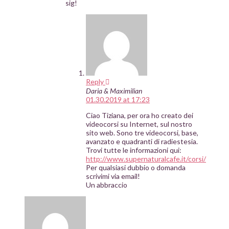
sig!
Reply
Daria & Maximilian
01.30.2019 at 17:23
Ciao Tiziana, per ora ho creato dei
videocorsi su Internet, sul nostro
sito web. Sono tre videocorsi, base,
avanzato e quadranti di radiestesia.
Trovi tutte le informazioni qui:
http://www.supernaturalcafe.it/corsi/
Per qualsiasi dubbio o domanda
scrivimi via email!
Un abbraccio