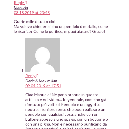
Reply
Manuela
08.18.2019 at 23:45
Grazie mille d tutto ciò!
Ma volevo chiedere io ho un pendolo d metallo, come
lo ricarico? Come lo purifico, m puoi aiutare? Grazie!
Reply
Daria & Maximilian
09.04.2019 at 17:51
Ciao Manuela! Ne parlo proprio in questo
articolo e nel video… In generale, come ho già
ripetuto più volte, il Pendolo è un oggetto
neutro. Tieni presente che puoi realizzare un
pendolo con qualsiasi cosa, anche con un
bullone appeso a uno spago, con un bottone o
con una pigna. Non è necessario purificarlo da
“energie negative” o chissà cos’altro… a meno