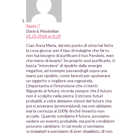
Reply
Daria & Maximilian
01.25.2018 at 8:29
Ciao Anna Maria, dal mio punto di vista hai fatto
la cosa giusta: per il tipo di indagine che fai tu
non hai bisogno di purificare il tuo Pendolo, men
che meno di lavarlo! Se proprio vuoi purificarlo, ti
basta “intendere” di ripulirlo dalle energie
negative, ad esempio passandogli sopra una
mano per ripulirlo, come faresti per spolverare
un oggetto o togliere una ragnatela.
L’importante è l’intenzione che ci metti.
Riguardo al futuro, ricorda sempre che il futuro
non è scolpito nella pietra. Esistono futuri
probabili, a volte abbiamo visioni del futuro che
poi si avverano (premonizioni), ma non abbiamo
mai la certezza al 100% finché l’evento non
accade. Quando sondiamo il futuro, possiamo
vedere un evento probabile, ma poi le condizioni
possono cambiare. In tal modo ci sentiamo
scoraggiati e pensiamo di aver sbagliato, di non