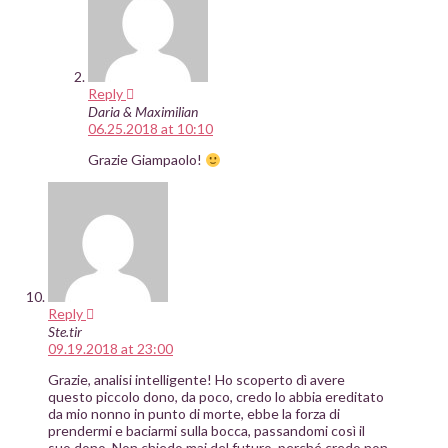
Reply
Daria & Maximilian
06.25.2018 at 10:10
Grazie Giampaolo!
Reply
Ste.tir
09.19.2018 at 23:00
Grazie, analisi intelligente! Ho scoperto dì avere
questo piccolo dono, da poco, credo lo abbia ereditato
da mio nonno in punto di morte, ebbe la forza di
prendermi e baciarmi sulla bocca, passandomi così il
suo dono. Non chiedo mai del futuro, perché credo non