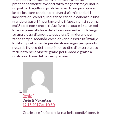
precedentemente avedoci fatto magnetismo,quindi in
un piatto di argilla un po di terra sotto un po sopra,e
lascio bruciare candele per diversi giorni per darli l
imbronta dei colori,quindi tante candele colorate e una
grande di base, l importante che il fuoco non si spenga
mai.Se poi non sono puliti ,utilizzo l acqua e il sale,e poi
li carico prima alla luce della luna crescente poi li tengo
su una pietra di ametista,dopo di ciò’ mi durano per
tanto tempo secondo come devono essere utilizzati,e
li utilizzo prettamente per decifrare sogni per quando
riguarda il gioco dei numeri,e devo dire di essere stato
fortunato nelle vincite grazie per il video e grazie a
qualcuno di aver letto il mio pensiero.
Reply
Daria & Maximilian
12.18.2017 at 10:30
Grazie a te Enrico per la tua bella condivisione, è