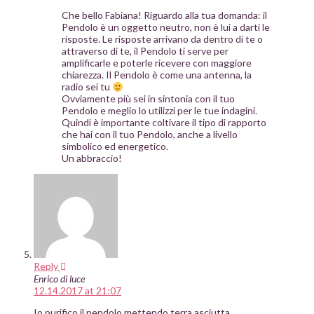
Che bello Fabiana! Riguardo alla tua domanda: il
Pendolo è un oggetto neutro, non è lui a darti le
risposte. Le risposte arrivano da dentro di te o
attraverso di te, il Pendolo ti serve per
amplificarle e poterle ricevere con maggiore
chiarezza. Il Pendolo è come una antenna, la
radio sei tu
Ovviamente più sei in sintonia con il tuo
Pendolo e meglio lo utilizzi per le tue indagini.
Quindi è importante coltivare il tipo di rapporto
che hai con il tuo Pendolo, anche a livello
simbolico ed energetico.
Un abbraccio!
Reply
Enrico di luce
12.14.2017 at 21:07
Io purifico il pendolo mettendo terra asciutta