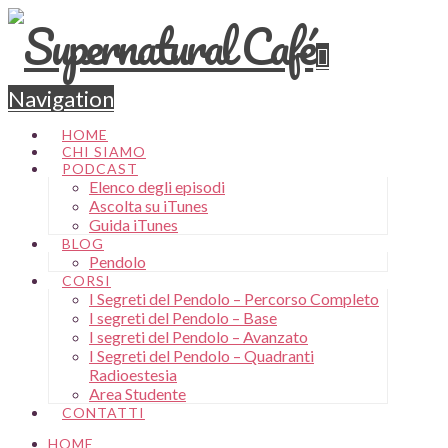
Navigation
HOME
CHI SIAMO
PODCAST
Elenco degli episodi
Ascolta su iTunes
Guida iTunes
BLOG
Pendolo
CORSI
I Segreti del Pendolo – Percorso Completo
I segreti del Pendolo – Base
I segreti del Pendolo – Avanzato
I Segreti del Pendolo – Quadranti
Radioestesia
Area Studente
CONTATTI
HOME