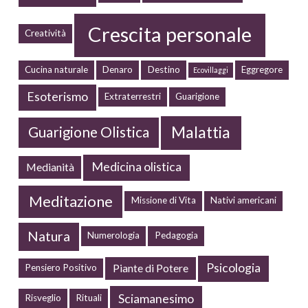
Crescita personale
Creatività
Cucina naturale
Denaro
Destino
Eggregore
Ecovillaggi
Esoterismo
Extraterrestri
Guarigione
Malattia
Guarigione Olistica
Medicina olistica
Medianità
Meditazione
Missione di Vita
Nativi americani
Natura
Numerologia
Pedagogia
Psicologia
Piante di Potere
Pensiero Positivo
Sciamanesimo
Risveglio
Rituali