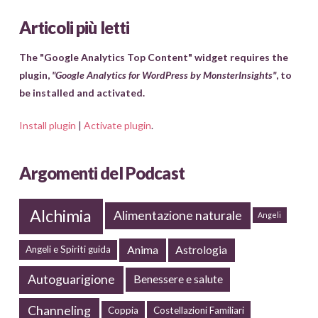
Articoli più letti
The "Google Analytics Top Content" widget requires the
plugin,
"Google Analytics for WordPress by MonsterInsights"
, to
be installed and activated.
Install plugin
|
Activate plugin
.
Argomenti del Podcast
Alchimia
Alimentazione naturale
Angeli
Anima
Astrologia
Angeli e Spiriti guida
Autoguarigione
Benessere e salute
Channeling
Coppia
Costellazioni Familiari