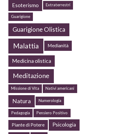
Esoterismo
Extraterrestri
Guarigione
Guarigione Olistica
Malattia
Medianità
Medicina olistica
Meditazione
Missione di Vita
Nativi americani
Natura
Numerologia
Pedagogia
Pensiero Positivo
Psicologia
Piante di Potere