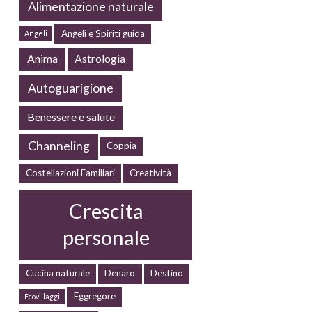
Alimentazione naturale
Angeli e Spiriti guida
Angeli
Anima
Astrologia
Autoguarigione
Benessere e salute
Channeling
Coppia
Costellazioni Familiari
Creatività
Crescita
personale
Cucina naturale
Denaro
Destino
Eggregore
Ecovillaggi