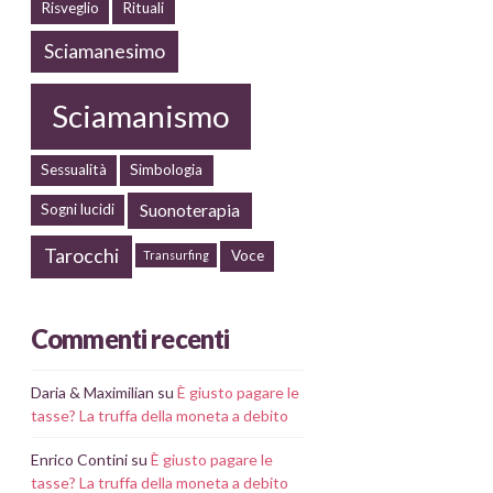
Risveglio
Rituali
Sciamanesimo
Sciamanismo
Sessualità
Simbologia
Suonoterapia
Sogni lucidi
Tarocchi
Voce
Transurfing
Commenti recenti
Daria & Maximilian
su
È giusto pagare le
tasse? La truffa della moneta a debito
Enrico Contini
su
È giusto pagare le
tasse? La truffa della moneta a debito