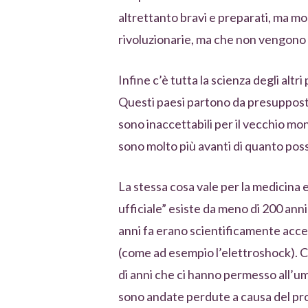
altrettanto bravi e preparati, ma m
rivoluzionarie, ma che non vengono a
Infine c’è tutta la scienza degli altri
Questi paesi partono da presupposti 
sono inaccettabili per il vecchio mo
sono molto più avanti di quanto po
La stessa cosa vale per la medicina 
ufficiale” esiste da meno di 200 ann
anni fa erano scientificamente acce
(come ad esempio l’elettroshock). C
di anni che ci hanno permesso all’um
sono andate perdute a causa del p