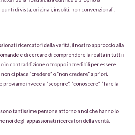
 punti di vista, originali, insoliti, non convenzionali.
onati ricercatori della verità, il nostro approccio alla
domande e di cercare di comprendere la realtà in tutti i
 in contraddizione o troppo incredibili per essere
 non ci piace “credere” o “non credere” a priori.
 proviamo invece a “scoprire”, “conoscere”, “fare la
ci sono tantissime persone attorno a noi che hanno lo
e noi degli appassionati ricercatori della verità.