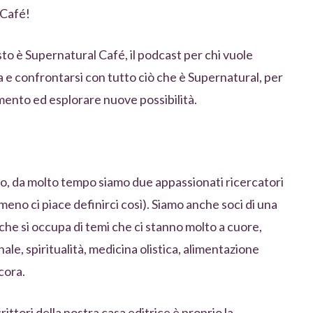
 Café!
to è Supernatural Café, il podcast per chi vuole
ta e confrontarsi con tutto ciò che è Supernatural, per
mento ed esplorare nuove possibilità.
to, da molto tempo siamo due appassionati ricercatori
lmeno ci piace definirci così). Siamo anche soci di una
 che si occupa di temi che ci stanno molto a cuore,
e, spiritualità, medicina olistica, alimentazione
cora.
crittori della nostra casa editrice è proprio la