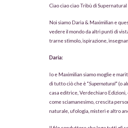
Ciao ciao ciao Tribù di Supernatural
Noi siamo Daria & Maximilian e ques
vedere il mondo da altri punti di vis
trarne stimolo, ispirazione, insegna
Daria:
Io e Maximilian siamo moglie e mari
di tutto ciò che è “
Supernatural
” (o a
casa editrice, Verdechiaro Edizioni,
come sciamanesimo, crescita personal
naturale, ufologia, misteri e altro an
Il filo conduttore che lega tutti gli s