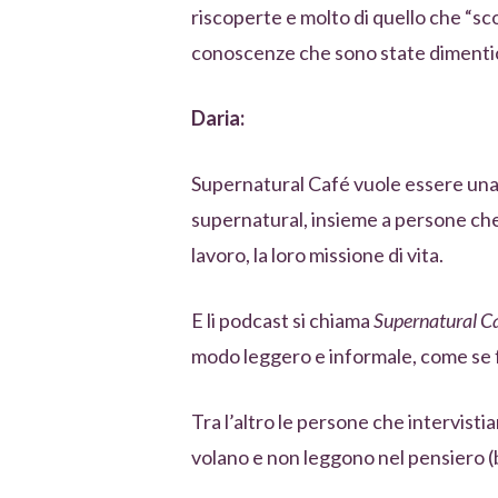
riscoperte e molto di quello che “sco
conoscenze che sono state dimenti
Daria:
Supernatural Café vuole essere una 
supernatural, insieme a persone che h
lavoro, la loro missione di vita.
E li podcast si chiama
Supernatural C
modo leggero e informale, come se f
Tra l’altro le persone che interv
volano e non leggono nel pensiero (b