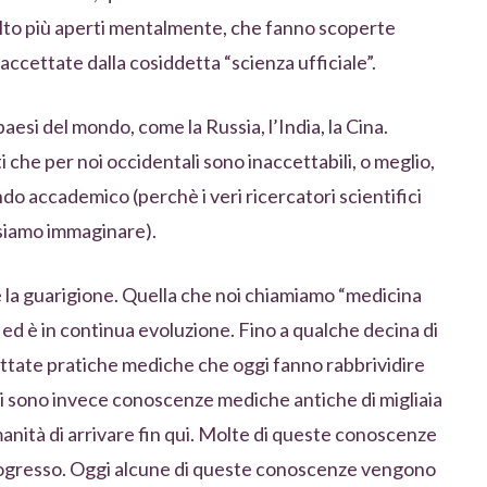
olto più aperti mentalmente, che fanno scoperte
ccettate dalla cosiddetta “scienza ufficiale”.
 paesi del mondo, come la Russia, l’India, la Cina.
che per noi occidentali sono inaccettabili, o meglio,
ndo accademico (perchè i veri ricercatori scientifici
ssiamo immaginare).
e la guarigione. Quella che noi chiamiamo “medicina
i ed è in continua evoluzione. Fino a qualche decina di
ttate pratiche mediche che oggi fanno rabbrividire
i sono invece conoscenze mediche antiche di migliaia
anità di arrivare fin qui. Molte di queste conoscenze
rogresso. Oggi alcune di queste conoscenze vengono