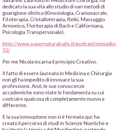
Saltarelli. Laureato in Medicina e Chirurgia, ha
dedicato la sua vita allo studio di vari metodi di
guarigione olistica (Kinesiologia, Craniosacrale,
Fitoterapia, Cristalloterapia, Reiki, Massaggio
Armonico, Floriterapia di Bach e Californiana,
Psicologia Transpersonale).
http://www.supernaturalcafe.it/podcast/episodio-
55/
Per me Nicola incarna il principio Creativo.
Il fatto di essere laureato in Medicina e Chirurgia
non gli ha impedito di innovare la sua
professione. Anzi, le sue conoscenze
accademiche sono state le fondamenta su cui
costruire qualcosa di completamente nuovo e
differente.
E la sua innovazione non si è fermata qui: ha
creato il percorso di studi in Scienze Noetiche e
ha ideato la tecnica del Manifesting, partendo