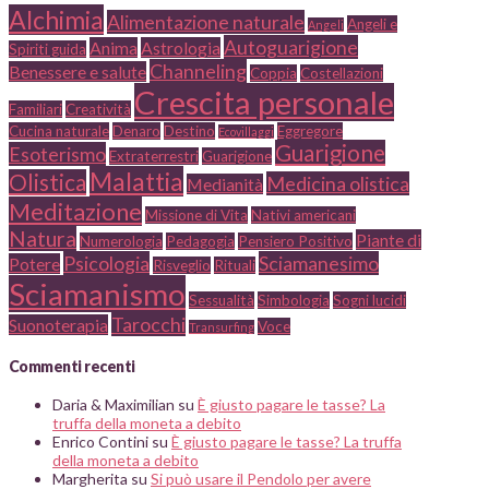
Alchimia
Alimentazione naturale
Angeli e
Angeli
Autoguarigione
Anima
Astrologia
Spiriti guida
Channeling
Benessere e salute
Coppia
Costellazioni
Crescita personale
Familiari
Creatività
Cucina naturale
Denaro
Destino
Eggregore
Ecovillaggi
Guarigione
Esoterismo
Extraterrestri
Guarigione
Malattia
Olistica
Medicina olistica
Medianità
Meditazione
Missione di Vita
Nativi americani
Natura
Piante di
Numerologia
Pedagogia
Pensiero Positivo
Psicologia
Sciamanesimo
Potere
Risveglio
Rituali
Sciamanismo
Sessualità
Simbologia
Sogni lucidi
Tarocchi
Suonoterapia
Voce
Transurfing
Commenti recenti
Daria & Maximilian
su
È giusto pagare le tasse? La
truffa della moneta a debito
Enrico Contini
su
È giusto pagare le tasse? La truffa
della moneta a debito
Margherita
su
Si può usare il Pendolo per avere