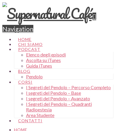
Navigation
HOME
CHI SIAMO
PODCAST
Elenco degli episodi
Ascolta su iTunes
Guida iTunes
BLOG
Pendolo
CORSI
I Segreti del Pendolo – Percorso Completo
I segreti del Pendolo – Base
I segreti del Pendolo – Avanzato
I Segreti del Pendolo – Quadranti
Radioestesia
Area Studente
CONTATTI
HOME