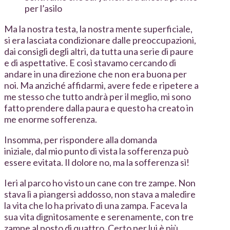
per l’asilo
Ma la nostra testa, la nostra mente superficiale,
si era lasciata condizionare dalle preoccupazioni,
dai consigli degli altri, da tutta una serie di paure
e di aspettative. E così stavamo cercando di
andare in una direzione che non era buona per
noi. Ma anziché affidarmi, avere fede e ripetere a
me stesso che tutto andrà per il meglio, mi sono
fatto prendere dalla paura e questo ha creato in
me enorme sofferenza.
Insomma, per rispondere alla domanda
iniziale, dal mio punto di vista la sofferenza può
essere evitata. Il dolore no, ma la sofferenza sì!
Ieri al parco ho visto un cane con tre zampe. Non
stava lì a piangersi addosso, non stava a maledire
la vita che lo ha privato di una zampa. Faceva la
sua vita dignitosamente e serenamente, con tre
zampe al posto di quattro. Certo per lui è più