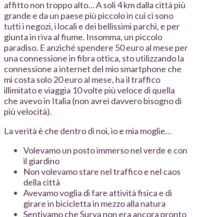
affitto non troppo alto… A soli 4 km dalla città più
grande e da un paese più piccolo in cui ci sono
tutti i negozi, i locali e dei bellissimi parchi, e per
giunta in riva al fiume. Insomma, un piccolo
paradiso. E anziché spendere 50 euro al mese per
una connessione in fibra ottica, sto utilizzando la
connessione a internet del mio smartphone che
mi costa solo 20 euro al mese, ha il traffico
illimitato e viaggia 10 volte più veloce di quella
che avevo in Italia (non avrei davvero bisogno di
più velocità).
La verità è che dentro di noi, io e mia moglie…
Volevamo un posto immerso nel verde e con
il giardino
Non volevamo stare nel traffico e nel caos
della città
Avevamo voglia di fare attività fisica e di
girare in bicicletta in mezzo alla natura
Sentivamo che Surya non era ancora pronto