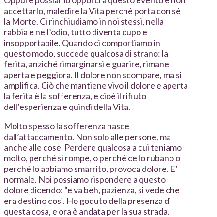
Oppure possiamo opporci a questo evento e non
accettarlo, maledire la Vita perché porta con sé
la Morte. Ci rinchiudiamo in noi stessi, nella
rabbia e nell’odio, tutto diventa cupo e
insopportabile. Quando ci comportiamo in
questo modo, succede qualcosa di strano: la
ferita, anziché rimarginarsi e guarire, rimane
aperta e peggiora. Il dolore non scompare, ma si
amplifica. Ciò che mantiene vivo il dolore e aperta
la ferita è la sofferenza, e cioè il rifiuto
dell’esperienza e quindi della Vita.
Molto spesso la sofferenza nasce
dall’attaccamento. Non solo alle persone, ma
anche alle cose. Perdere qualcosa a cui teniamo
molto, perché si rompe, o perché ce lo rubano o
perché lo abbiamo smarrito, provoca dolore. E’
normale. Noi possiamo rispondere a questo
dolore dicendo: “e va beh, pazienza, si vede che
era destino così. Ho goduto della presenza di
questa cosa, e ora è andata per la sua strada.