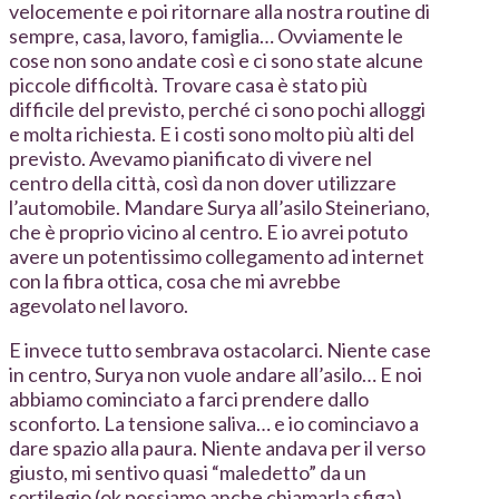
velocemente e poi ritornare alla nostra routine di
sempre, casa, lavoro, famiglia… Ovviamente le
cose non sono andate così e ci sono state alcune
piccole difficoltà. Trovare casa è stato più
difficile del previsto, perché ci sono pochi alloggi
e molta richiesta. E i costi sono molto più alti del
previsto. Avevamo pianificato di vivere nel
centro della città, così da non dover utilizzare
l’automobile. Mandare Surya all’asilo Steineriano,
che è proprio vicino al centro. E io avrei potuto
avere un potentissimo collegamento ad internet
con la fibra ottica, cosa che mi avrebbe
agevolato nel lavoro.
E invece tutto sembrava ostacolarci. Niente case
in centro, Surya non vuole andare all’asilo… E noi
abbiamo cominciato a farci prendere dallo
sconforto. La tensione saliva… e io cominciavo a
dare spazio alla paura. Niente andava per il verso
giusto, mi sentivo quasi “maledetto” da un
sortilegio (ok possiamo anche chiamarla sfiga),