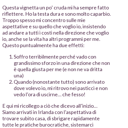
Questa vignetta un po’ cruda mi ha sempre fatto
riflettere. Ho la testa dura e sono molto caparbio.
Troppo spesso mi concentro sulle mie
aspettative e su quello che voglio io, insistendo
ad andare a tutti i costi nella direzione che voglio
io, anche se la vita ha altri programmi per me.
Questo puntualmente ha due effetti:
Soffro terribilmente perché vado con
grandissimo sforzo in una direzione che non
è quella giusta per me (e non ne va dritta
una)
Quando (nonostante tutto) sono arrivato
dove volevo io, mi ritrovo nei pasticci e non
vedo l’ora di uscirne… che fesso!
E qui mi ricollego a ciò che dicevo all’inizio…
Siamo arrivati in Irlanda con l’aspettativa di
trovare subito casa, di sbrigare rapidamente
tutte le pratiche burocratiche, sistemarci