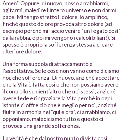
Amen”. Oppure, di nuovo, posso arrabbiarmi,
agitarmi, maledire l’intero universo e non darmi
pace. Mi tengo stretto il dolore, lo amplifico,
finché questo dolore provoca altro dolore (ad
esempio perché mi faccio venire “un fegato così”
dalla rabbia, e poi mi vengono i calcoli biliari!). Sì,
spesso è proprio la sofferenza stessa a creare
ulteriore dolore.
Una forma subdola di attaccamento è
l’aspettativa. Se le cose non vanno come diciamo
noi, che sofferenza! Di nuovo, anziché accettare
che la Vita è fatta così e che non possiamo avere
il controllo su nient’altro che noi stessi, anziché
avere fede e ringraziare la Vita perché in ogni
istante ci offre ciò che è meglio per noi, anziché
fluire in armonia nel “qui e ora”, ci arrabbiamo, ci
opponiamo, malediciamo tutto e questo ci
provoca una grande sofferenza.
La verità è che dal nostro punto di vista così