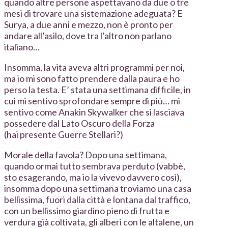
quando altre persone aspettavano da due o tre
mesi di trovare una sistemazione adeguata? E
Surya, a due anni e mezzo, non è pronto per
andare all’asilo, dove tra l’altro non parlano
italiano…
Insomma, la vita aveva altri programmi per noi,
ma io mi sono fatto prendere dalla paura e ho
perso la testa. E’ stata una settimana difficile, in
cui mi sentivo sprofondare sempre di più… mi
sentivo come Anakin Skywalker che si lasciava
possedere dal Lato Oscuro della Forza
(hai presente Guerre Stellari?)
Morale della favola? Dopo una settimana,
quando ormai tutto sembrava perduto (vabbè,
sto esagerando, ma io la vivevo davvero così),
insomma dopo una settimana troviamo una casa
bellissima, fuori dalla città e lontana dal traffico,
con un bellissimo giardino pieno di frutta e
verdura già coltivata, gli alberi con le altalene, un