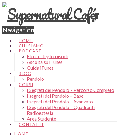
Navigation
HOME
CHI SIAMO
PODCAST
Elenco degli episodi
Ascolta su iTunes
Guida iTunes
BLOG
Pendolo
CORSI
I Segreti del Pendolo – Percorso Completo
I segreti del Pendolo – Base
I segreti del Pendolo – Avanzato
I Segreti del Pendolo – Quadranti
Radioestesia
Area Studente
CONTATTI
HOME