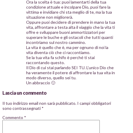
Ora la scelta è tua: puoi lamentarti della tua
condizione attuale e incolpare Dio, puoi fare la
vittima e invidiare chi sta meglio di te, ma la tua
situazione non migliorerà.
Oppure puoi decidere di prendere in mano la tua
vita, affrontare a testa alta il viaggio che la vita ti
offre e sviluppare buoni ammortizzatori per
superare le buche e gli ostacoli che tutti quanti
incontriamo sul nostro cammino.
La vita è quello che è, ma per ognuno di noi la
vita diventa ciò che ci raccontiamo.
Se la tua vita fa schifo è perché ti stai
raccontando questo.
Il Dio di cui stai parlando SEI TU. L’unico Dio che
ha veramente il potere di affrontare la tua vita in
modo diverso, quello sei tu.
Un abbraccio 🙂
Lascia un commento
Il tuo indirizzo email non sarà pubblicato.
I campi obbligatori
sono contrassegnati
*
Commento
*