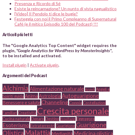
Presenza e Ricordo di Sé
Esiste la reincarnazione? Un punto di vista nagualistico
[Video] Il Pendolo ti dice le bugie?
Festeggia con noi il Primo Compleanno di Supernatural
Café (e il mitico Episodio 100 del Podcast) !!!
Articoli più letti
The "Google Analytics Top Content" widget requires the
plugin,
"Google Analytics for WordPress by MonsterInsights"
,
to be installed and activated.
Install plugin
|
Activate plugin
.
Argomenti del Podcast
Alchimia
Alimentazione naturale
Angeli e
Angeli
Autoguarigione
Anima
Astrologia
Spiriti guida
Channeling
Benessere e salute
Coppia
Costellazioni
Crescita personale
Familiari
Creatività
Cucina naturale
Denaro
Destino
Eggregore
Ecovillaggi
Guarigione
Esoterismo
Extraterrestri
Guarigione
Malattia
Olistica
Medicina olistica
Medianità