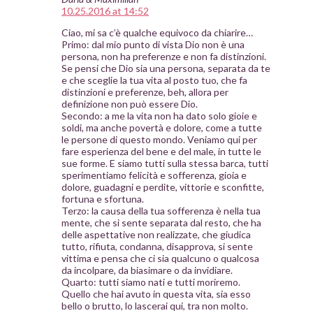
10.25.2016 at 14:52
Ciao, mi sa c’è qualche equivoco da chiarire…
Primo: dal mio punto di vista Dio non è una
persona, non ha preferenze e non fa distinzioni.
Se pensi che Dio sia una persona, separata da te
e che sceglie la tua vita al posto tuo, che fa
distinzioni e preferenze, beh, allora per
definizione non può essere Dio.
Secondo: a me la vita non ha dato solo gioie e
soldi, ma anche povertà e dolore, come a tutte
le persone di questo mondo. Veniamo qui per
fare esperienza del bene e del male, in tutte le
sue forme. E siamo tutti sulla stessa barca, tutti
sperimentiamo felicità e sofferenza, gioia e
dolore, guadagni e perdite, vittorie e sconfitte,
fortuna e sfortuna.
Terzo: la causa della tua sofferenza è nella tua
mente, che si sente separata dal resto, che ha
delle aspettative non realizzate, che giudica
tutto, rifiuta, condanna, disapprova, si sente
vittima e pensa che ci sia qualcuno o qualcosa
da incolpare, da biasimare o da invidiare.
Quarto: tutti siamo nati e tutti moriremo.
Quello che hai avuto in questa vita, sia esso
bello o brutto, lo lascerai qui, tra non molto.