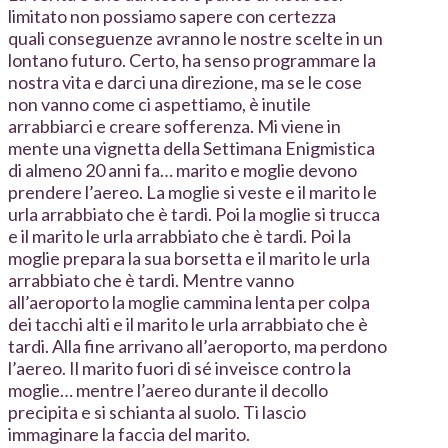
limitato non possiamo sapere con certezza
quali conseguenze avranno le nostre scelte in un
lontano futuro. Certo, ha senso programmare la
nostra vita e darci una direzione, ma se le cose
non vanno come ci aspettiamo, è inutile
arrabbiarci e creare sofferenza. Mi viene in
mente una vignetta della Settimana Enigmistica
di almeno 20 anni fa… marito e moglie devono
prendere l’aereo. La moglie si veste e il marito le
urla arrabbiato che è tardi. Poi la moglie si trucca
e il marito le urla arrabbiato che è tardi. Poi la
moglie prepara la sua borsetta e il marito le urla
arrabbiato che è tardi. Mentre vanno
all’aeroporto la moglie cammina lenta per colpa
dei tacchi alti e il marito le urla arrabbiato che è
tardi. Alla fine arrivano all’aeroporto, ma perdono
l’aereo. Il marito fuori di sé inveisce contro la
moglie… mentre l’aereo durante il decollo
precipita e si schianta al suolo. Ti lascio
immaginare la faccia del marito.