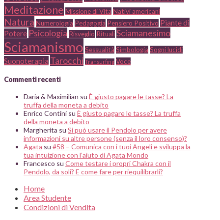
Meditazione
Missione di Vita
Nativi americani
Natura
Piante di
Numerologia
Pedagogia
Pensiero Positivo
Psicologia
Sciamanesimo
Potere
Risveglio
Rituali
Sciamanismo
Sessualità
Simbologia
Sogni lucidi
Tarocchi
Suonoterapia
Voce
Transurfing
Commenti recenti
Daria & Maximilian
su
È giusto pagare le tasse? La
truffa della moneta a debito
Enrico Contini
su
È giusto pagare le tasse? La truffa
della moneta a debito
Margherita
su
Si può usare il Pendolo per avere
informazioni su altre persone (senza il loro consenso)?
Agata
su
#58 – Comunica con i tuoi Angeli e sviluppa la
tua intuizione con l’aiuto di Agata Mondo
Francesco
su
Come testare i propri Chakra con il
Pendolo, da soli? E come fare per riequilibrarli?
Home
Area Studente
Condizioni di Vendita