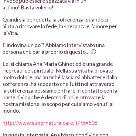
invece può essere spazzata via in un
attimo! Basta volerlo!
Quindi sia benedetta la sofferenza, quando ci
aiuta a ritrovare la fede, la speranza e l’amore per
la Vita.
E indovina un po’? Abbiamo intervistato una
persona che parla proprio di questo… 🙂
Lei si chiama Ana Maria Ghinet ed è una grande
ricercatrice spirituale. Nella sua vita ha provato
molto dolore, ma anziché lasciarsi abbattere dalla
sofferenza, ha scoperto che tutti noi attraverso
la sofferenza possiamo entrare in contatto con la
parte divina che è dentro di noi e ritrovare la
nostra missione, lo scopo per cui siamo venuti al
mondo.
http://www.supernaturalcafe.it/?p=508
In questa intervista, Ana Maria condivide con