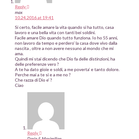
Reply
max
10.24.2016 at 19:41
Si certo, facile amare la vita quando si ha tutto, casa
lavoro e una bella vita con tanti bei soldini.
Facile amare Dio quando tutto funziona. Io ho 55 anni,
non lavoro da tempo e perdero’ la casa dove vivo dalla
nascita , oltre a non avere nessuno al mondo che mi
ama.
Quindi mi stai dicendo che Dio fa delle distinzioni, ha
delle preferenze vero ?
A te ha dato gioie e soldi, a me poverta’ e tanto dolore.
Perche mai a te si e a me no ?
Che razza di Dio e’ ?
Ciao
Reply
Daria & Maximilian