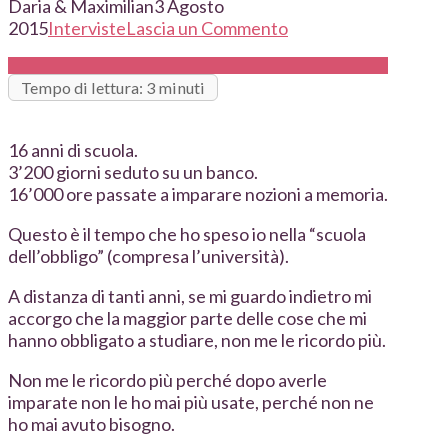
Daria & Maximilian
3 Agosto
2015
Interviste
Lascia un Commento
Tempo di lettura: 3 minuti
16 anni di scuola.
3’200 giorni seduto su un banco.
16’000 ore passate a imparare nozioni a memoria.
Questo è il tempo che ho speso io nella “scuola
dell’obbligo” (compresa l’università).
A distanza di tanti anni, se mi guardo indietro mi
accorgo che la maggior parte delle cose che mi
hanno obbligato a studiare, non me le ricordo più.
Non me le ricordo più perché dopo averle
imparate non le ho mai più usate, perché non ne
ho mai avuto bisogno.