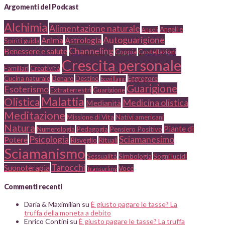
Argomenti del Podcast
Alchimia
Alimentazione naturale
Angeli e
Angeli
Autoguarigione
Anima
Astrologia
Spiriti guida
Channeling
Benessere e salute
Coppia
Costellazioni
Crescita personale
Familiari
Creatività
Cucina naturale
Denaro
Destino
Eggregore
Ecovillaggi
Guarigione
Esoterismo
Extraterrestri
Guarigione
Malattia
Olistica
Medicina olistica
Medianità
Meditazione
Missione di Vita
Nativi americani
Natura
Piante di
Numerologia
Pedagogia
Pensiero Positivo
Psicologia
Sciamanesimo
Potere
Risveglio
Rituali
Sciamanismo
Sessualità
Simbologia
Sogni lucidi
Tarocchi
Suonoterapia
Voce
Transurfing
Commenti recenti
Daria & Maximilian
su
È giusto pagare le tasse? La
truffa della moneta a debito
Enrico Contini
su
È giusto pagare le tasse? La truffa