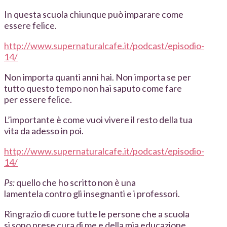
In questa scuola chiunque può imparare come
essere felice.
http://www.supernaturalcafe.it/podcast/episodio-
14/
Non importa quanti anni hai. Non importa se per
tutto questo tempo non hai saputo come fare
per essere felice.
L’importante è come vuoi vivere il resto della tua
vita da adesso in poi.
http://www.supernaturalcafe.it/podcast/episodio-
14/
Ps:
quello che ho scritto non è una
lamentela contro gli insegnanti e i professori.
Ringrazio di cuore tutte le persone che a scuola
si sono prese cura di me e della mia educazione.