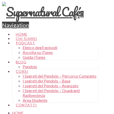
Navigation
HOME
CHI SIAMO
PODCAST
Elenco degli episodi
Ascolta su iTunes
Guida iTunes
BLOG
Pendolo
CORSI
I Segreti del Pendolo – Percorso Completo
I segreti del Pendolo – Base
I segreti del Pendolo – Avanzato
I Segreti del Pendolo – Quadranti
Radioestesia
Area Studente
CONTATTI
HOME