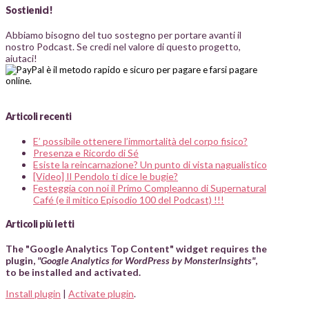
Sostienici!
Abbiamo bisogno del tuo sostegno per portare avanti il
nostro Podcast. Se credi nel valore di questo progetto,
aiutaci!
Articoli recenti
E’ possibile ottenere l’immortalità del corpo fisico?
Presenza e Ricordo di Sé
Esiste la reincarnazione? Un punto di vista nagualistico
[Video] Il Pendolo ti dice le bugie?
Festeggia con noi il Primo Compleanno di Supernatural
Café (e il mitico Episodio 100 del Podcast) !!!
Articoli più letti
The "Google Analytics Top Content" widget requires the
plugin,
"Google Analytics for WordPress by MonsterInsights"
,
to be installed and activated.
Install plugin
|
Activate plugin
.