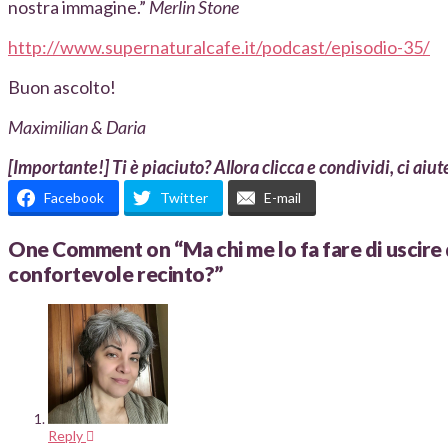
nostra immagine.”
Merlin Stone
http://www.supernaturalcafe.it/podcast/episodio-35/
Buon ascolto!
Maximilian & Daria
[Importante!] Ti è piaciuto? Allora clicca e condividi, ci aiut
Facebook
Twitter
E-mail
One Comment on
“Ma chi me lo fa fare di uscire
confortevole recinto?”
Reply