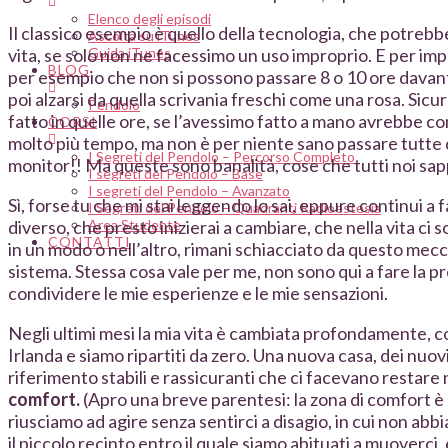
Elenco degli episodi
Il classico esempio è quello della tecnologia, che potreb
Ascolta su iTunes
Guida iTunes
vita, se solo non ne facessimo un uso improprio. E per im
BLOG
per esempio che non si possono passare 8 o 10 ore davant
poi alzarsi da quella scrivania freschi come una rosa. Sic
Pendolo
fatto in quelle ore, se l’avessimo fatto a mano avrebbe c
CORSI
molto più tempo, ma non è per niente sano passare tutte q
I Segreti del Pendolo – Percorso Completo
monitor!! Ma queste sono banalità, cose che tutti noi sap
I segreti del Pendolo – Base
I segreti del Pendolo – Avanzato
Sì, forse tu che mi stai leggendo lo sai, eppure continui a f
I Segreti del Pendolo – Quadranti Radioestesia
Area Studente
diverso, che presto inizierai a cambiare, che nella vita ci
CONTATTI
in un modo o nell’altro, rimani schiacciato da questo me
sistema. Stessa cosa vale per me, non sono qui a fare la p
condividere le mie esperienze e le mie sensazioni.
Negli ultimi mesi la mia vita è cambiata profondamente, com
Irlanda e siamo ripartiti da zero. Una nuova casa, dei nuovi
riferimento stabili e rassicuranti che ci facevano restare 
comfort.
(Apro una breve parentesi: la zona di comfort è 
riusciamo ad agire senza sentirci a disagio, in cui non ab
il piccolo recinto entro il quale siamo abituati a muoverci