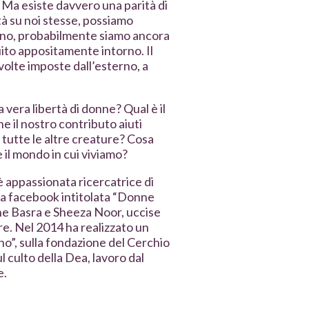
. Ma esiste davvero una parità di
à su noi stesse, possiamo
 no, probabilmente siamo ancora
ruito appositamente intorno. Il
volte imposte dall’esterno, a
.
 vera libertà di donne? Qual è il
e il nostro contributo aiuti
 tutte le altre creature? Cosa
 il mondo in cui viviamo?
 appassionata ricercatrice di
ina facebook intitolata “Donne
tane Basra e Sheeza Noor, uccise
re. Nel 2014 ha realizzato un
no”, sulla fondazione del Cerchio
 culto della Dea, lavoro dal
e.