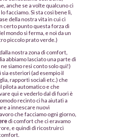
he, anche se a volte qualcuno ci
lo facciamo. Si sta così bene lì,
se della nostra vita in cui ci
n certo punto questa forza di
del mondo si ferma, e noi da un
tro piccolo prato verde.)
dalla nostra zona di comfort,
alia abbiamo lasciato una parte di
 ne siamo resi conto solo qui!)
sia esteriori (ad esempio il
ia, rapporti sociali etc.) che
il pilota automatico e che
vare qui e vederlo dal di fuori è
omodo recinto ci ha aiutati a
iare a innescare nuovi
lavoro che facciamo ogni giorno,
ere
di comfort che ci eravamo
ore, e quindi di ricostruirci
 comfort.