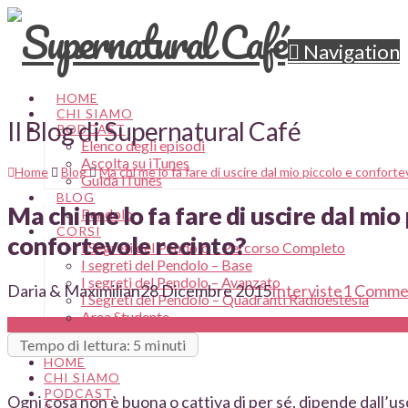
Navigation
HOME
CHI SIAMO
Il Blog di Supernatural Café
PODCAST
Elenco degli episodi
Ascolta su iTunes
Home
Blog
Ma chi me lo fa fare di uscire dal mio piccolo e conforte
Guida iTunes
BLOG
Ma chi me lo fa fare di uscire dal mio 
Pendolo
CORSI
confortevole recinto?
I Segreti del Pendolo – Percorso Completo
I segreti del Pendolo – Base
I segreti del Pendolo – Avanzato
Daria & Maximilian
28 Dicembre 2015
Interviste
1 Comme
I Segreti del Pendolo – Quadranti Radioestesia
Area Studente
CONTATTI
Tempo di lettura: 5 minuti
HOME
CHI SIAMO
PODCAST
Ogni cosa non è buona o cattiva di per sé, dipende dall’us