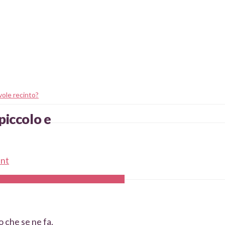
vole recinto?
piccolo e
nt
o che se ne fa.