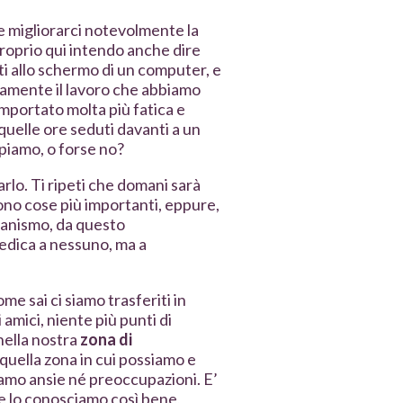
be migliorarci notevolmente la
proprio qui intendo anche dire
i allo schermo di un computer, e
uramente il lavoro che abbiamo
omportato molta più fatica e
uelle ore seduti davanti a un
piamo, o forse no?
arlo. Ti ripeti che domani sarà
 sono cose più importanti, eppure,
ccanismo, da questo
redica a nessuno, ma a
e sai ci siamo trasferiti in
 amici, niente più punti di
nella nostra
zona di
quella zona in cui possiamo e
biamo ansie né preoccupazioni. E’
, e lo conosciamo così bene,