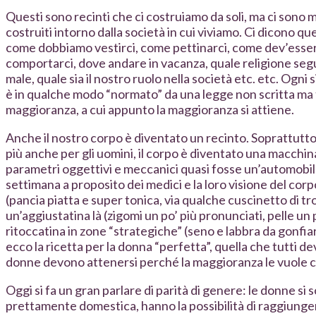
Questi sono recinti che ci costruiamo da soli, ma ci sono m
costruiti intorno dalla società in cui viviamo. Ci dicono 
come dobbiamo vestirci, come pettinarci, come dev’esser
comportarci, dove andare in vacanza, quale religione segu
male, quale sia il nostro ruolo nella società etc. etc. Ogni 
è in qualche modo “normato” da una legge non scritta ma
maggioranza, a cui appunto la maggioranza si attiene.
Anche il nostro corpo è diventato un recinto. Soprattutt
più anche per gli uomini, il corpo è diventato una macchi
parametri oggettivi e meccanici quasi fosse un’automobi
settimana a proposito dei medici e la loro visione del cor
(pancia piatta e super tonica, via qualche cuscinetto di t
un’aggiustatina là (zigomi un po’ più pronunciati, pelle un p
ritoccatina in zone “strategiche” (seno e labbra da gonfia
ecco la ricetta per la donna “perfetta”, quella che tutti d
donne devono attenersi perché la maggioranza le vuole 
Oggi si fa un gran parlare di parità di genere: le donne si
prettamente domestica, hanno la possibilità di raggiunge