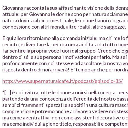
Giovanna racconta la sua affascinante visione della donna 
attuale: per Giovanna le donne sono per natura sciamane, e 
natura dovuta al ciclo mestruale, le donne hanno un gran
connessione con altri mondi, altre realtà, altre saggezze.
E qui allora ritorniamo alla domanda iniziale: ma chi me lo 
recinto, e diventare la pecora nera additata da tutti come 
far sentire la propria voce fuori dal gruppo. Credo che o
dentro di sé le sue personali motivazioni per farlo. Ma s
profondamente con noi stesse e ad ascoltare la nostra voc
risposta dentro di noi arriverà! E’ tempo anche per noi di a
http://www.supernaturalcafe.it/podcast/episodio-35/
“[…] è un invito a tutte le donne a unirsi nella ricerca, pe
partendo da una conoscenza dell’eredità del nostro passa
semplici frammenti spezzati e sepolti in una cultura masc
comprensione potremo anche arrivare a vedere noi stesse
ma come agenti attivi; non come assistenti decorative o c
ma come individui a pieno titolo, responsabili e competent