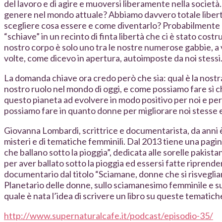
del lavoro e di agire e muoversi liberamente nella società
genere nel mondo attuale? Abbiamo davvero totale libert
scegliere cosa essere e come diventarlo? Probabilmente
“schiave” in un recinto di finta libertà che ci è stato cost
nostro corpo è solo uno tra le nostre numerose gabbie, a 
volte, come dicevo in apertura, autoimposte da noi stessi
La domanda chiave ora credo però che sia: qual è la nostra
nostro ruolo nel mondo di oggi, e come possiamo fare sì ch
questo pianeta ad evolvere in modo positivo per noi e per
possiamo fare in quanto donne per migliorare noi stesse e
Giovanna Lombardi, scrittrice e documentarista, da anni è
misteri e di tematiche femminili. Dal 2013 tiene una pag
che ballano sotto la pioggia”, dedicata alle sorelle pakis
per aver ballato sotto la pioggia ed essersi fatte riprende
documentario dal titolo “Sciamane, donne che si risveglia
Planetario delle donne, sullo sciamanesimo femminile e sul
quale è nata l’idea di scrivere un libro su queste tematich
http://www.supernaturalcafe.it/podcast/episodio-35/