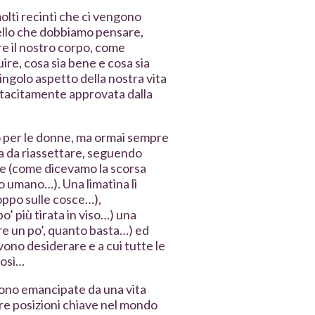
olti recinti che ci vengono
quello che dobbiamo pensare,
e il nostro corpo, come
ire, cosa sia bene e cosa sia
singolo aspetto della nostra vita
 tacitamente approvata dalla
o per le donne, ma ormai sempre
na da riassettare, seguendo
le (come dicevamo la scorsa
po umano…). Una limatina lì
roppo sulle cosce…),
o’ più tirata in viso…) una
re un po’, quanto basta…) ed
evono desiderare e a cui tutte le
così…
 sono emancipate da una vita
re posizioni chiave nel mondo