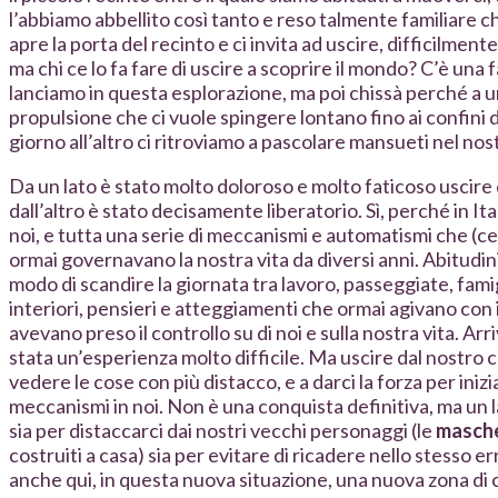
l’abbiamo abbellito così tanto e reso talmente familiare c
apre la porta del recinto e ci invita ad uscire, difficilmente 
ma chi ce lo fa fare di uscire a scoprire il mondo? C’è una fa
lanciamo in questa esplorazione, ma poi chissà perché a u
propulsione che ci vuole spingere lontano fino ai confini 
giorno all’altro ci ritroviamo a pascolare mansueti nel nos
Da un lato è stato molto doloroso e molto faticoso uscire 
dall’altro è stato decisamente liberatorio. Sì, perché in It
noi, e tutta una serie di meccanismi e automatismi che (ce
ormai governavano la nostra vita da diversi anni. Abitudini 
modo di scandire la giornata tra lavoro, passeggiate, famigl
interiori, pensieri e atteggiamenti che ormai agivano con 
avevano preso il controllo su di noi e sulla nostra vita. Arri
stata un’esperienza molto difficile. Ma uscire dal nostro c
vedere le cose con più distacco, e a darci la forza per iniz
meccanismi in noi. Non è una conquista definitiva, ma un 
sia per distaccarci dai nostri vecchi personaggi (le
masch
costruiti a casa) sia per evitare di ricadere nello stesso err
anche qui, in questa nuova situazione, una nuova zona di