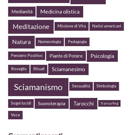
Medicina olistica
Medianità
Meditazione
Missione di Vita
Nativi americani
Natura
Numerologia
Pedagogia
Psicologia
Piante di Potere
Pensiero Positivo
Sciamanesimo
Risveglio
Rituali
Sciamanismo
Sessualità
Simbologia
Tarocchi
Suonoterapia
Sogni lucidi
Transurfing
Voce