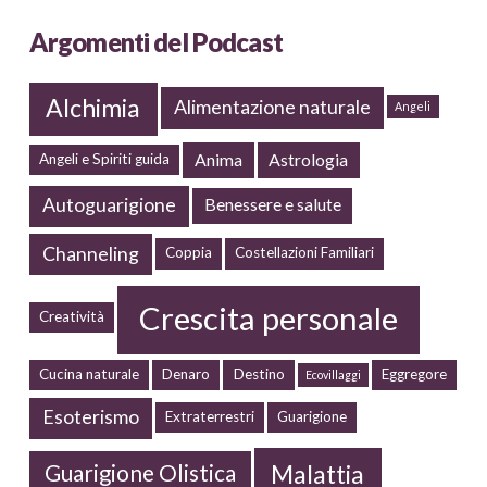
Argomenti del Podcast
Alchimia
Alimentazione naturale
Angeli
Anima
Astrologia
Angeli e Spiriti guida
Autoguarigione
Benessere e salute
Channeling
Coppia
Costellazioni Familiari
Crescita personale
Creatività
Cucina naturale
Denaro
Destino
Eggregore
Ecovillaggi
Esoterismo
Extraterrestri
Guarigione
Malattia
Guarigione Olistica