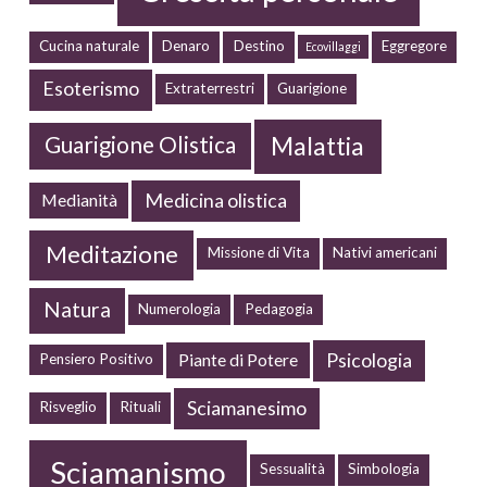
Cucina naturale
Denaro
Destino
Eggregore
Ecovillaggi
Esoterismo
Extraterrestri
Guarigione
Malattia
Guarigione Olistica
Medicina olistica
Medianità
Meditazione
Missione di Vita
Nativi americani
Natura
Numerologia
Pedagogia
Psicologia
Piante di Potere
Pensiero Positivo
Sciamanesimo
Risveglio
Rituali
Sciamanismo
Sessualità
Simbologia