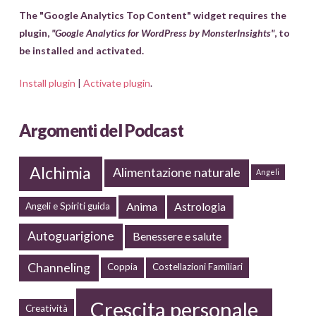
The "Google Analytics Top Content" widget requires the
plugin,
"Google Analytics for WordPress by MonsterInsights"
, to
be installed and activated.
Install plugin
|
Activate plugin
.
Argomenti del Podcast
Alchimia
Alimentazione naturale
Angeli
Anima
Astrologia
Angeli e Spiriti guida
Autoguarigione
Benessere e salute
Channeling
Coppia
Costellazioni Familiari
Crescita personale
Creatività