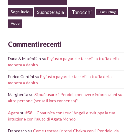
Tarocchi
Suonoterapia
Sogni lucidi
Transurfing
Voce
Commenti recenti
Daria & Maximilian
su
È giusto pagare le tasse? La truffa della
moneta a debito
Enrico Contini
su
È giusto pagare le tasse? La truffa della
moneta a debito
Margherita
su
Si può usare il Pendolo per avere informazioni su
altre persone (senza il loro consenso)?
Agata
su
#58 – Comunica con i tuoi Angeli e sviluppa la tua
intuizione con l’aiuto di Agata Mondo
Francesco
su
Come testare i propri Chakra con il Pendolo, da