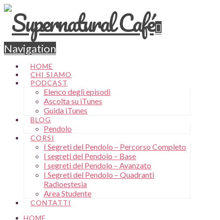
Navigation
HOME
CHI SIAMO
PODCAST
Elenco degli episodi
Ascolta su iTunes
Guida iTunes
BLOG
Pendolo
CORSI
I Segreti del Pendolo – Percorso Completo
I segreti del Pendolo – Base
I segreti del Pendolo – Avanzato
I Segreti del Pendolo – Quadranti
Radioestesia
Area Studente
CONTATTI
HOME