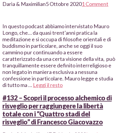
Daria & Maximilian
5 Ottobre 2020
1 Comment
In questo podcast abbiamo intervistato Mauro
Longo, che… da quasi trent’anni pratica la
meditazione e si occupa di filosofie orientali e di
buddismo in particolare, anche se oggi il suo
cammino pur continuando a essere
caratterizzato da una certa visione della vita, può
tranquillamente essere definito interreligioso e
non legato in maniera esclusiva a nessuna
confessione in particolare. Mauro legge e studia
di tutto ma …
Leggi il resto
#132 – Scopri il processo alchemico di
risveglio per raggiungere la libertà
totale con i “Quattro stadi del
risveglio” di Francesco Giacovazzo