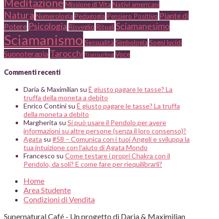
Meditazione
Missione di Vita
Nativi americani
Natura
Piante di
Numerologia
Pedagogia
Pensiero Positivo
Psicologia
Sciamanesimo
Potere
Risveglio
Rituali
Sciamanismo
Sessualità
Simbologia
Sogni lucidi
Tarocchi
Suonoterapia
Voce
Transurfing
Commenti recenti
Daria & Maximilian
su
È giusto pagare le tasse? La
truffa della moneta a debito
Enrico Contini
su
È giusto pagare le tasse? La truffa
della moneta a debito
Margherita
su
Si può usare il Pendolo per avere
informazioni su altre persone (senza il loro consenso)?
Agata
su
#58 – Comunica con i tuoi Angeli e sviluppa la
tua intuizione con l’aiuto di Agata Mondo
Francesco
su
Come testare i propri Chakra con il
Pendolo, da soli? E come fare per riequilibrarli?
Home
Area Studente
Condizioni di Vendita
Supernatural Café - Un progetto di Daria & Maximilian