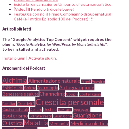
Esiste la reincarnazione? Un punto di vista nagualistico
[Video] Il Pendolo ti dice le bugie?
Festeggia con noi il Primo Compleanno di Supernatural
Café (e il mitico Episodio 100 del Podcast) !!!
Articoli più letti
The "Google Analytics Top Content" widget requires the
plugin,
"Google Analytics for WordPress by MonsterInsights"
,
to be installed and activated.
Install plugin
|
Activate plugin
.
Argomenti del Podcast
Alchimia
Alimentazione naturale
Angeli e
Angeli
Autoguarigione
Anima
Astrologia
Spiriti guida
Channeling
Benessere e salute
Coppia
Costellazioni
Crescita personale
Familiari
Creatività
Cucina naturale
Denaro
Destino
Eggregore
Ecovillaggi
Guarigione
Esoterismo
Extraterrestri
Guarigione
Malattia
Olistica
Medicina olistica
Medianità