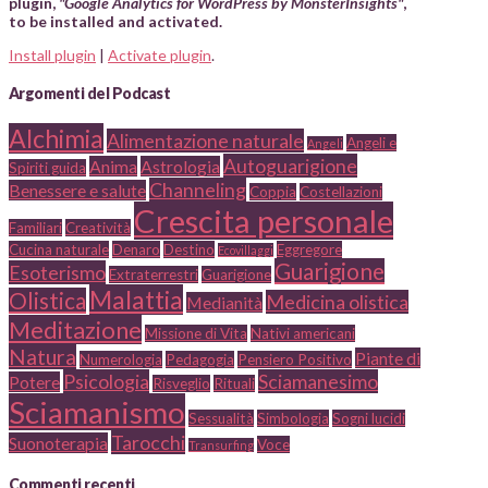
plugin,
"Google Analytics for WordPress by MonsterInsights"
,
to be installed and activated.
Install plugin
|
Activate plugin
.
Argomenti del Podcast
Alchimia
Alimentazione naturale
Angeli e
Angeli
Autoguarigione
Anima
Astrologia
Spiriti guida
Channeling
Benessere e salute
Coppia
Costellazioni
Crescita personale
Familiari
Creatività
Cucina naturale
Denaro
Destino
Eggregore
Ecovillaggi
Guarigione
Esoterismo
Extraterrestri
Guarigione
Malattia
Olistica
Medicina olistica
Medianità
Meditazione
Missione di Vita
Nativi americani
Natura
Piante di
Numerologia
Pedagogia
Pensiero Positivo
Psicologia
Sciamanesimo
Potere
Risveglio
Rituali
Sciamanismo
Sessualità
Simbologia
Sogni lucidi
Tarocchi
Suonoterapia
Voce
Transurfing
Commenti recenti