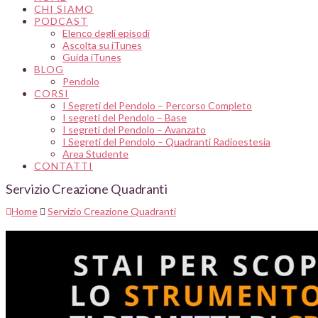
CHI SIAMO
PODCAST
Elenco degli episodi
Ascolta su iTunes
Guida iTunes
BLOG
Pendolo
CORSI
I Segreti del Pendolo – Percorso Completo
I segreti del Pendolo – Base
I segreti del Pendolo – Avanzato
I Segreti del Pendolo – Quadranti Radioestesia
Area Studente
CONTATTI
Servizio Creazione Quadranti
Home
Servizio Creazione Quadranti