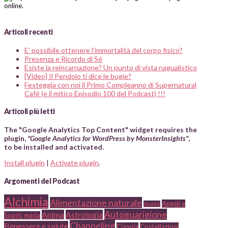
Articoli recenti
E’ possibile ottenere l’immortalità del corpo fisico?
Presenza e Ricordo di Sé
Esiste la reincarnazione? Un punto di vista nagualistico
[Video] Il Pendolo ti dice le bugie?
Festeggia con noi il Primo Compleanno di Supernatural
Café (e il mitico Episodio 100 del Podcast) !!!
Articoli più letti
The "Google Analytics Top Content" widget requires the
plugin,
"Google Analytics for WordPress by MonsterInsights"
,
to be installed and activated.
Install plugin
|
Activate plugin
.
Argomenti del Podcast
Alchimia
Alimentazione naturale
Angeli e
Angeli
Autoguarigione
Anima
Astrologia
Spiriti guida
Channeling
Benessere e salute
Coppia
Costellazioni