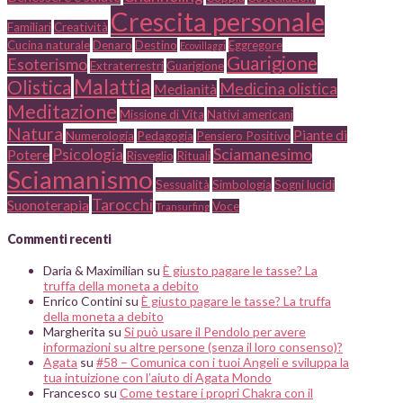
Crescita personale
Familiari
Creatività
Cucina naturale
Denaro
Destino
Eggregore
Ecovillaggi
Guarigione
Esoterismo
Extraterrestri
Guarigione
Malattia
Olistica
Medicina olistica
Medianità
Meditazione
Missione di Vita
Nativi americani
Natura
Piante di
Numerologia
Pedagogia
Pensiero Positivo
Psicologia
Sciamanesimo
Potere
Risveglio
Rituali
Sciamanismo
Sessualità
Simbologia
Sogni lucidi
Tarocchi
Suonoterapia
Voce
Transurfing
Commenti recenti
Daria & Maximilian
su
È giusto pagare le tasse? La
truffa della moneta a debito
Enrico Contini
su
È giusto pagare le tasse? La truffa
della moneta a debito
Margherita
su
Si può usare il Pendolo per avere
informazioni su altre persone (senza il loro consenso)?
Agata
su
#58 – Comunica con i tuoi Angeli e sviluppa la
tua intuizione con l’aiuto di Agata Mondo
Francesco
su
Come testare i propri Chakra con il