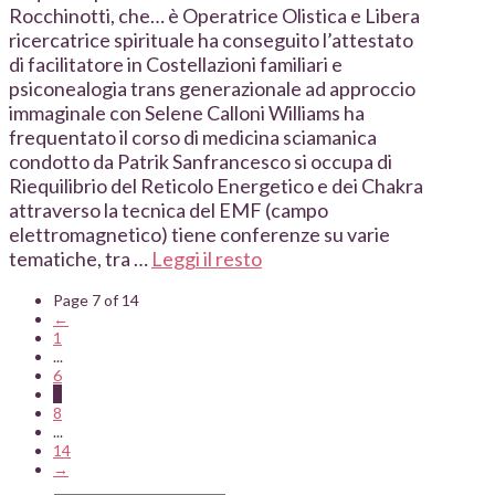
Rocchinotti, che… è Operatrice Olistica e Libera
ricercatrice spirituale ha conseguito l’attestato
di facilitatore in Costellazioni familiari e
psiconealogia trans generazionale ad approccio
immaginale con Selene Calloni Williams ha
frequentato il corso di medicina sciamanica
condotto da Patrik Sanfrancesco si occupa di
Riequilibrio del Reticolo Energetico e dei Chakra
attraverso la tecnica del EMF (campo
elettromagnetico) tiene conferenze su varie
tematiche, tra …
Leggi il resto
Page 7 of 14
←
1
...
6
7
8
...
14
→