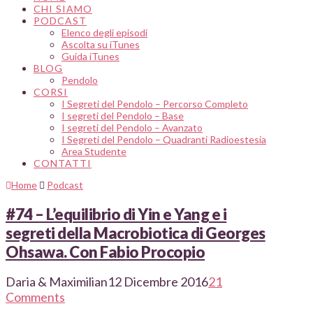
CHI SIAMO
PODCAST
Elenco degli episodi
Ascolta su iTunes
Guida iTunes
BLOG
Pendolo
CORSI
I Segreti del Pendolo – Percorso Completo
I segreti del Pendolo – Base
I segreti del Pendolo – Avanzato
I Segreti del Pendolo – Quadranti Radioestesia
Area Studente
CONTATTI
Home
Podcast
#74 – L’equilibrio di Yin e Yang e i
segreti della Macrobiotica di Georges
Ohsawa. Con Fabio Procopio
Daria & Maximilian
12 Dicembre 2016
21
Comments