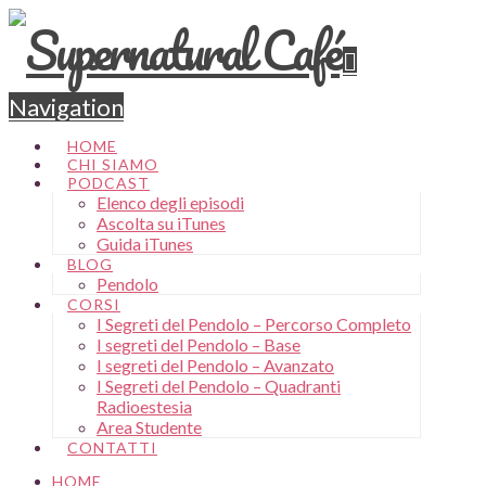
Navigation
HOME
CHI SIAMO
PODCAST
Elenco degli episodi
Ascolta su iTunes
Guida iTunes
BLOG
Pendolo
CORSI
I Segreti del Pendolo – Percorso Completo
I segreti del Pendolo – Base
I segreti del Pendolo – Avanzato
I Segreti del Pendolo – Quadranti
Radioestesia
Area Studente
CONTATTI
HOME