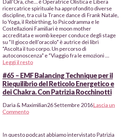
Dall’Ora, che… è Operatrice Olistica e Libera
ricercatrice spirituale ha approfondito diverse
discipline, tra cui la Trance dance di Frank Natale,
lo Yoga, il Rebirthing, lo Psicodramma e le
Costellazioni Familiari è moon mother
accreditata e womb keeper conduce degli stage
su “Il gioco dell’oracolo” è autrice dei libri
“Ascolta il tuo corpo. Un percorso di
autoconoscenza” e “Viaggio fra le emozioni …
Leggi il resto
#65 – EMF Balancing Technique per il
Riequilibrio del Reticolo Energetico e
dei Chakra. Con Patrizia Rocchinotti
Daria & Maximilian
26 Settembre 2016
Lascia un
Commento
In questo podcast abbiamo intervistato Patrizia