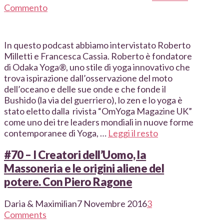
Commento
In questo podcast abbiamo intervistato Roberto
Milletti e Francesca Cassia. Roberto è fondatore
di Odaka Yoga®, uno stile di yoga innovativo che
trova ispirazione dall’osservazione del moto
dell’oceano e delle sue onde e che fonde il
Bushido (la via del guerriero), lo zen e lo yoga è
stato eletto dalla rivista “OmYoga Magazine UK”
come uno dei tre leaders mondiali in nuove forme
contemporanee di Yoga, …
Leggi il resto
#70 – I Creatori dell’Uomo, la
Massoneria e le origini aliene del
potere. Con Piero Ragone
Daria & Maximilian
7 Novembre 2016
3
Comments