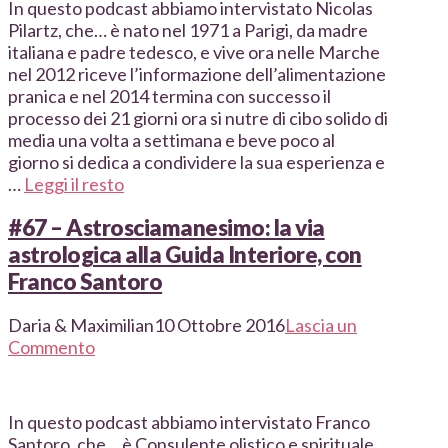
In questo podcast abbiamo intervistato Nicolas
Pilartz, che… è nato nel 1971 a Parigi, da madre
italiana e padre tedesco, e vive ora nelle Marche
nel 2012 riceve l’informazione dell’alimentazione
pranica e nel 2014 termina con successo il
processo dei 21 giorni ora si nutre di cibo solido di
media una volta a settimana e beve poco al
giorno si dedica a condividere la sua esperienza e
…
Leggi il resto
#67 – Astrosciamanesimo: la via
astrologica alla Guida Interiore, con
Franco Santoro
Daria & Maximilian
10 Ottobre 2016
Lascia un
Commento
In questo podcast abbiamo intervistato Franco
Santoro, che… è Consulente olistico e spirituale,